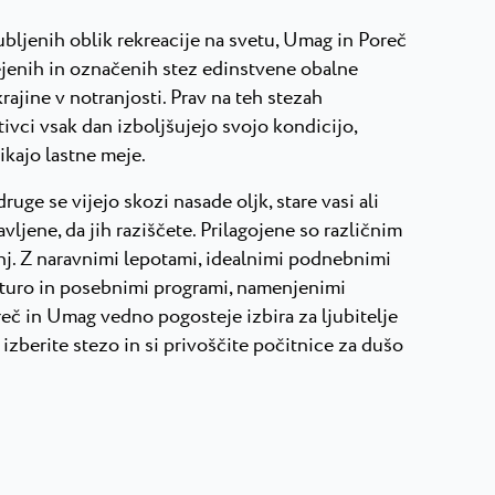
jubljenih oblik rekreacije na svetu, Umag in Poreč
ejenih in označenih stez edinstvene obalne
ajine v notranjosti. Prav na teh stezah
tivci vsak dan izboljšujejo svojo kondicijo,
ikajo lastne meje.
ruge se vijejo skozi nasade oljk, stare vasi ali
vljene, da jih raziščete. Prilagojene so različnim
nj. Z naravnimi lepotami, idealnimi podnebnimi
kturo in posebnimi programi, namenjenimi
eč in Umag vedno pogosteje izbira za ljubitelje
, izberite stezo in si privoščite počitnice za dušo