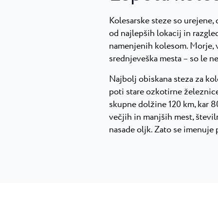
Kolesarske steze so urejene,
od najlepših lokacij in razgle
namenjenih kolesom. Morje, vi
srednjeveška mesta – so le n
Najbolj obiskana steza za kole
poti stare ozkotirne železnic
skupne dolžine 120 km, kar 8
večjih in manjših mest, števi
nasade oljk. Zato se imenuje p