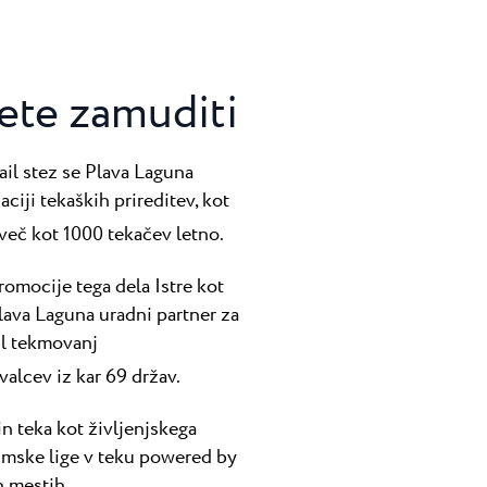
mete zamuditi
ail stez se Plava Laguna
ciji tekaških prireditev, kot
e več kot 1000 tekačev letno.
omocije tega dela Istre kot
Plava Laguna uradni partner za
il tekmovanj
valcev iz kar 69 držav.
in teka kot življenjskega
zimske lige v teku powered by
h mestih.