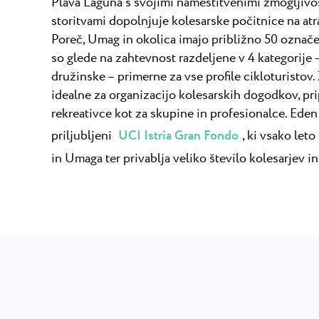
Plava Laguna s svojimi namestitvenimi zmogljivo
storitvami dopolnjuje kolesarske počitnice na atr
Poreč, Umag in okolica imajo približno 50 označen
so glede na zahtevnost razdeljene v 4 kategorije –
družinske – primerne za vse profile cikloturistov. 
idealne za organizacijo kolesarskih dogodkov, prip
rekreativce kot za skupine in profesionalce. Ede
priljubljeni
UCI Istria Gran Fondo
, ki vsako let
in Umaga ter privablja veliko število kolesarjev in 