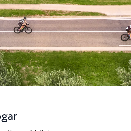
ca
Camping Finida
je kamp s 3
Na pol poti med Nov
ni Poreča...
Umagom leži Camping F
Camping Kanegra
Kanegra je edini natu
na področju Umaga. Le
ogar