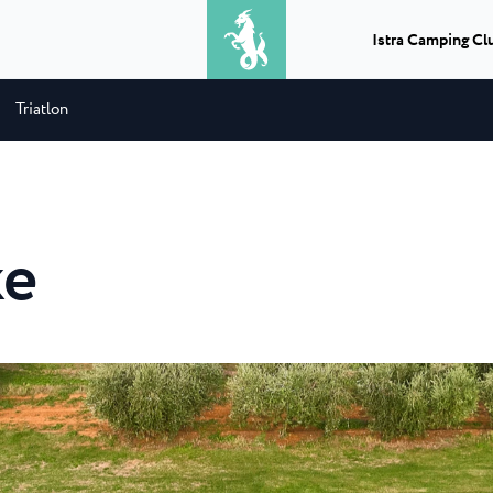
Istra Camping Cl
Triatlon
Izleti
Kaj dobite, ko združite peko na žaru
Camping Park Uma
★ ★ ★ ★
Classic camping Poreč
★
in vožnjo z ladjo? Popoln dan...
družinski
V bližini Umaga, ob sa
v bližini...
nahaja največji in ...
Camping Puntica
Transferi
ke
Če potrebujete transfer v Istri,
 Uvala
Camping Stella Mar
prevoz iz ali na letališče...
ala s 4 zvezdicami
Stella Maris je sodob
.
nahaja v istoimenskem
Info punktevi
★ ★ ★ ★
Classic camping Umag
★
Lahko izberete, načrtujete in uživate
a Laguna
Camping Savudrija
v nepozabnem doživetju...
Camping Finida
Laguna je moderno
Camping Savudrija je
4...
zvezdicami v mirnem 
Istria Experience