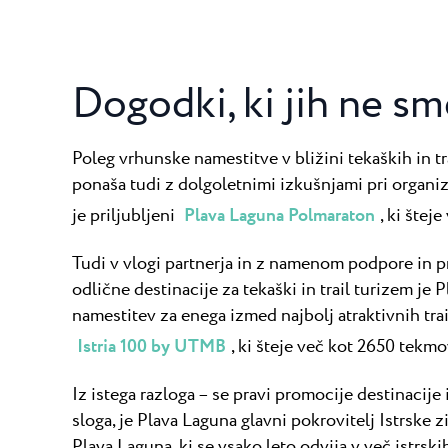
Dogodki, ki jih ne s
Poleg vrhunske namestitve v bližini tekaških in tr
ponaša tudi z dolgoletnimi izkušnjami pri organiza
je priljubljeni
Plava Laguna Polmaraton
, ki štej
Tudi v vlogi partnerja in z namenom podpore in pr
odlične destinacije za tekaški in trail turizem je 
namestitev za enega izmed najbolj atraktivnih tra
Istria 100 by UTMB
, ki šteje več kot 2650 tekmo
Iz istega razloga – se pravi promocije destinacije 
sloga, je Plava Laguna glavni pokrovitelj Istrske 
Plava Laguna, ki se vsako leto odvija v več istrski