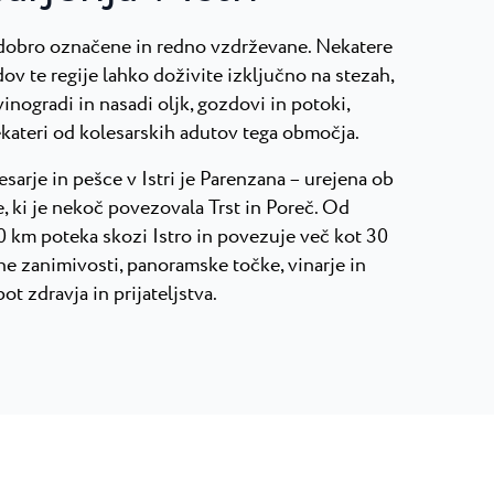
 dobro označene in redno vzdrževane. Nekatere
dov te regije lahko doživite izključno na stezah,
nogradi in nasadi oljk, gozdovi in potoki,
ekateri od kolesarskih adutov tega območja.
sarje in pešce v Istri je Parenzana – urejena ob
e, ki je nekoč povezovala Trst in Poreč. Od
0 km poteka skozi Istro in povezuje več kot 30
lne zanimivosti, panoramske točke, vinarje in
ot zdravja in prijateljstva.