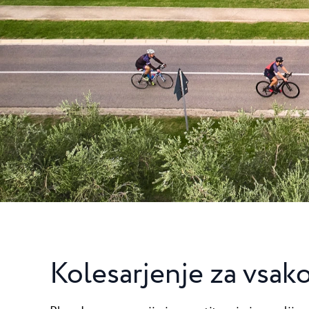
Camping Punti
Pepi Club
Camping Puntica 
zvezdicami v bliži
Raziščite vse
Kolesarjenje za vsak