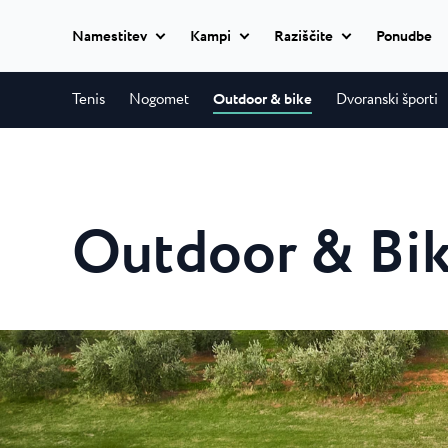
Namestitev
Kampi
Raziščite
Ponudbe
Classic camping
Tenis
Nogomet
Outdoor & bike
Dvoranski športi
Istria Experience
Classic camping
Camping Ulika
Classic camping Poreč
Destinacije
Ulika je čudovit 
Mobile homes
naturistični kamp 
Camping Bijela Uvala
Outdoor & Bi
Camping Zelena Laguna
Dogodki
Camping Bijela
Glamping
Plaže
V kampu Bijela Uv
Naturist
bodo uživale vse..
Classic camping Umag
Plava Laguna Sport
Camping Zelen
Vse
Camping Park Umag
namestitve
Aktivne počitnice
Camping Zelena 
Camping Stella Maris
opremljen kamp s 
Camping Savudrija
Gastronomija