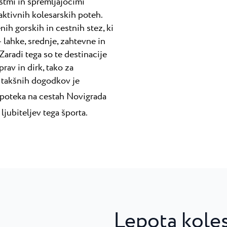
stmi in spremljajočimi
aktivnih kolesarskih poteh.
ih gorskih in cestnih stez, ki
 lahke, srednje, zahtevne in
Zaradi tega so te destinacije
rav in dirk, tako za
n takšnih dogodkov je
o poteka na cestah Novigrada
ljubiteljev tega športa.
Lepota kolesa