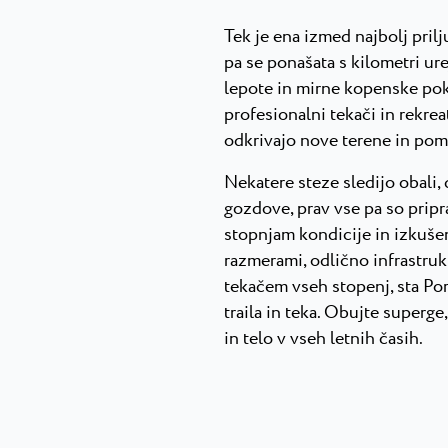
Tek je ena izmed najbolj pril
pa se ponašata s kilometri ur
lepote in mirne kopenske pokr
profesionalni tekači in rekrea
odkrivajo nove terene in pom
Nekatere steze sledijo obali, d
gozdove, prav vse pa so pripra
stopnjam kondicije in izkuše
razmerami, odlično infrastru
tekačem vseh stopenj, sta Por
traila in teka. Obujte superge
in telo v vseh letnih časih.