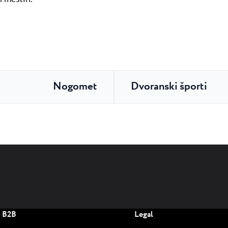
Nogomet
Dvoranski športi
B2B
Legal