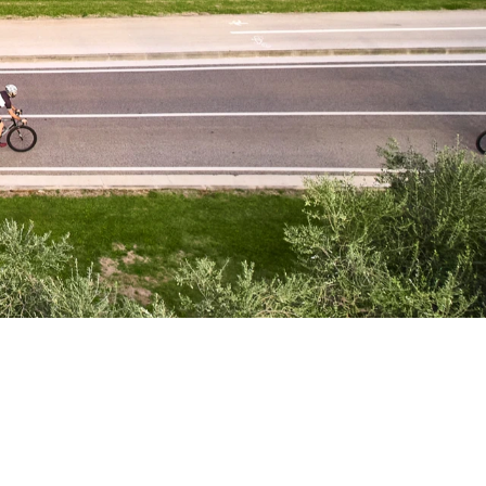
igradom in
inida, ...
ristični kamp
ži...