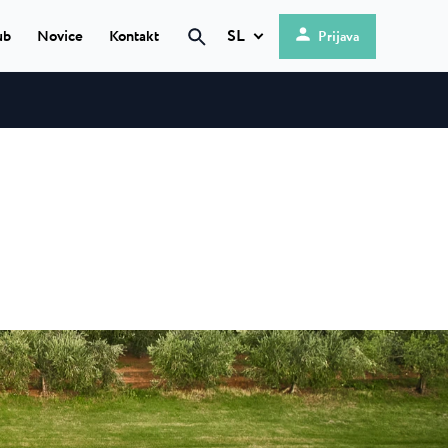
SL
ub
Novice
Kontakt
Prijava
Hrvatski
English
g
 ★ ★
Deutsch
mi obali, se
Italiano
Nederlands
is
Slovenščina
en kamp, ki se
...
 ★ ★
 kamp s 4
okolju...