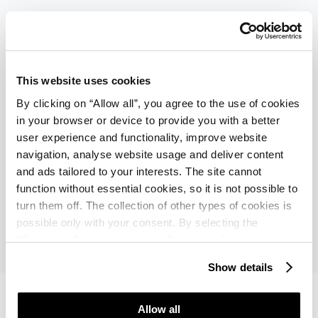
Plaže v Umagu
To očarljivo mestece s približno 2400 sončnimi urami
This website uses cookies
na leto se lahko pohvali s številnimi plažami z modro
By clicking on “Allow all”, you agree to the use of cookies
zastavo. Obiskovalci lahko uživajo v kristalno čistem
in your browser or device to provide you with a better
morju, soncu, neokrnjeni naravi in ​​številnih drugih
user experience and functionality, improve website
turističnih vsebinah, ki bodo dopolnile njihov letni
navigation, analyse website usage and deliver content
and ads tailored to your interests. The site cannot
dopust.
function without essential cookies, so it is not possible to
turn them off. The collection of other types of cookies is
Izvedi več
possible only with your consent. By selecting the
“Customise” option, a menu will appear where you can
find out more details about data collection and decide for
Show details
which purposes we may process your data. You can
manage your “Details” selection in your browser at any
time.
Allow all