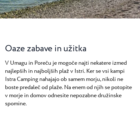
Novice
Camping Kanegra
Plaže
Kontakt
Vsi kampi
Plava Laguna Sport
Aktivne počitnice
Gastronomija
Oaze zabave in užitka
Pepi Club
V Umagu in Poreču je mogoče najti nekatere izmed
Raziščite vse
najlepših in najboljših plaž v Istri. Ker se vsi kampi
Istra Camping nahajajo ob samem morju, nikoli ne
boste predaleč od plaže. Na enem od njih se potopite
v morje in domov odnesite nepozabne družinske
spomine.