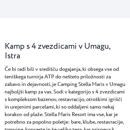
Kamp s 4 zvezdicami v Umagu,
Istra
Če bi radi bili v središču dogajanja, ki obsega vse od
teniškega turnirja ATP do nešteto priložnosti za
zabavo in dejavnosti, je Camping Stella Maris v Umagu
najboljši kamp za vas. Sodi v kategorijo s 4 zvezdicami
s kompleksom bazenov, restavracijo, otroškimi igrišči
in urejenimi parcelami, ki so oddaljeni samo nekaj
korakov od plaže. Stella Maris Resort ima vse, kar je
potrebno za popolno poletje: bare, klube, restavracije,
trgovine, koncerte in še veliko tega, kar prispeva k