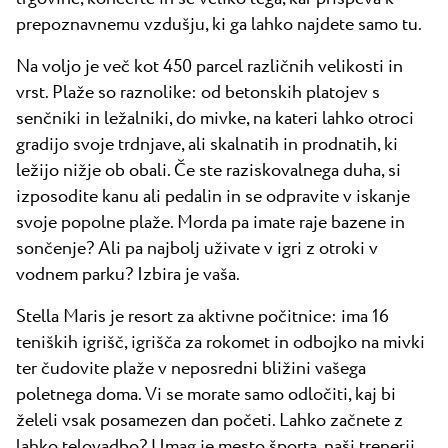
prepoznavnemu vzdušju, ki ga lahko najdete samo tu.
Na voljo je več kot 450 parcel različnih velikosti in
vrst. Plaže so raznolike: od betonskih platojev s
senčniki in ležalniki, do mivke, na kateri lahko otroci
gradijo svoje trdnjave, ali skalnatih in prodnatih, ki
ležijo nižje ob obali. Če ste raziskovalnega duha, si
izposodite kanu ali pedalin in se odpravite v iskanje
svoje popolne plaže. Morda pa imate raje bazene in
sončenje? Ali pa najbolj uživate v igri z otroki v
vodnem parku? Izbira je vaša.
Stella Maris je resort za aktivne počitnice: ima 16
teniških igrišč, igrišča za rokomet in odbojko na mivki
ter čudovite plaže v neposredni bližini vašega
poletnega doma. Vi se morate samo odločiti, kaj bi
želeli vsak posamezen dan početi. Lahko začnete z
lahko telovadbo? Umag je mesto športa, naši trenerji