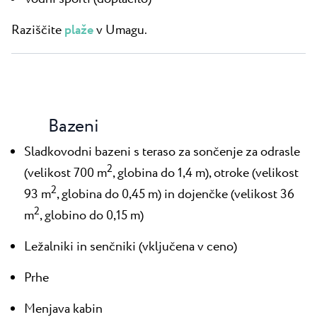
Raziščite
plaže
v Umagu.
Bazeni
Sladkovodni bazeni s teraso za sončenje za odrasle
2
(velikost 700 m
, globina do 1,4 m), otroke (velikost
2
93 m
, globina do 0,45 m) in dojenčke (velikost 36
2
m
, globino do 0,15 m)
Ležalniki in senčniki (vključena v ceno)
Prhe
Menjava kabin