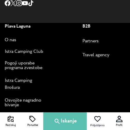
Plava Laguna
B2B
O nas
Partners
Istra Camping Club
Travel agency
Pogoji uporabe
programa zvestobe
Istra Camping
Brošura
Osvojite nagradno
bivanje
Vodnik za prijetno
Iskanje
bivanje
Raziskuj
Ponudbe
Profil
Priljubljeno