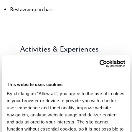
Restavracije in bari
Activities & Experiences
Dostopno: 24.05. - 05.09.2026.
Zabavo jemljemo resno! Ekipa Activities & Experience
Team skrbi, da kar najlepše preživite svoj čas ter
This website uses cookies
doživite nove in nepozabne izkušnje, o katerih boste
By clicking on “Allow all”, you agree to the use of cookies
pripovedovali vsem, ko se vrnete domov.
in your browser or device to provide you with a better
user experience and functionality, improve website
Programi za otroke
navigation, analyse website usage and deliver content
Mini klub za otroke od 4. do 12. leta, dopoldne in
and ads tailored to your interests. The site cannot
popoldne - ustvarjalne delavnice in igre
function without essential cookies, so it is not possible to