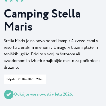
★ ★ ★ ★
Novice
Camping Kanegra
Plaže
Camping Stella
Kontakt
Vsi kampi
Plava Laguna Sport
Maris
Aktivne počitnice
Gastronomija
Pepi Club
Stella Maris je na novo odprti kamp s 4 zvezdicami v
resortu z enakim imenom v Umagu, v bližini plaže in
Raziščite vse
teniških igrišč. Pridite s svojim šotorom ali
avtodomom in izberite najboljše mesto za počitnice z
družino.
Odprto: 23.04 - 04.10.2026.
Odkrijte vse novosti v letu 2026.