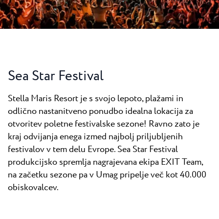
Novice
Camping Kanegra
Plaže
Kontakt
Vsi kampi
Plava Laguna Sport
Aktivne počitnice
Gastronomija
Sea Star Festival
Pepi Club
Stella Maris Resort je s svojo lepoto, plažami in
Raziščite vse
odlično nastanitveno ponudbo idealna lokacija za
otvoritev poletne festivalske sezone! Ravno zato je
kraj odvijanja enega izmed najbolj priljubljenih
festivalov v tem delu Evrope. Sea Star Festival
produkcijsko spremlja nagrajevana ekipa EXIT Team,
na začetku sezone pa v Umag pripelje več kot 40.000
obiskovalcev.