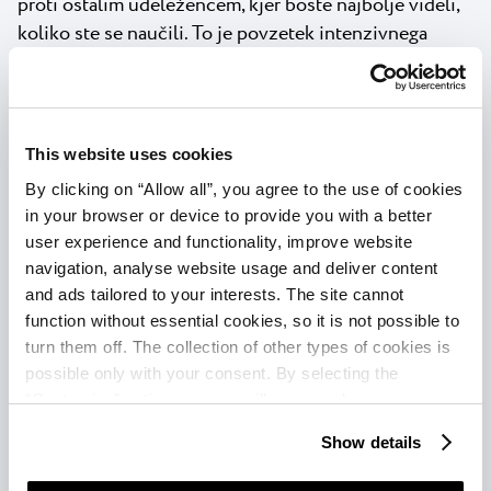
proti ostalim udeležencem, kjer boste najbolje videli,
koliko ste se naučili. To je povzetek intenzivnega
programa za odrasle v akademiji Umag Tennis
Academy. V dveh, treh ali šestih dneh treninga boste
dobili odličen vpogled v to, kako je videti življenje
pravega teniškega profesionalca. S petimi urami igranja
This website uses cookies
tenisa na dan se boste počutili, kot da se pripravljate
By clicking on “Allow all”, you agree to the use of cookies
na največje turnirje!
in your browser or device to provide you with a better
user experience and functionality, improve website
A da stvari le ne bi bile preveč intenzivne, se bodo
navigation, analyse website usage and deliver content
trenerji po svojih najboljših močeh potrudili odmerjati
and ads tailored to your interests. The site cannot
napor, hkrati pa z razporejanjem treningov omogočili
function without essential cookies, so it is not possible to
dovolj časa za sprostitev in uživanje v raziskovanju
turn them off. The collection of other types of cookies is
Umaga in okolice. Z delom v tej teniški oazi se boste
possible only with your consent. By selecting the
približali doseganju ciljev v svojem teniškem
“Customise” option, a menu will appear where you can
vsakdanu in boste bolj pripravljeni kot kdaj koli prej!
find out more details about data collection and decide for
Show details
which purposes we may process your data. You can
Ponudba Tennis Intensive vključuje:
manage your “Details” selection in your browser at any