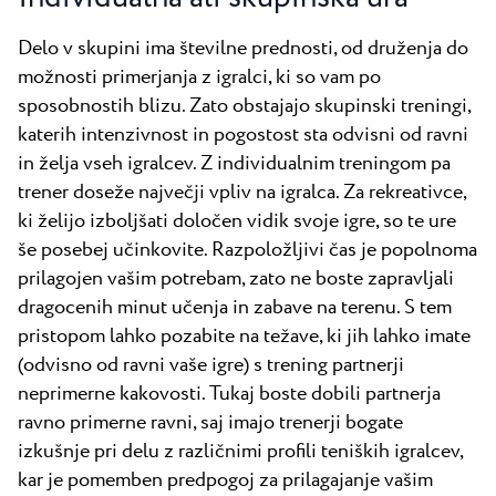
Delo v skupini ima številne prednosti, od druženja do
možnosti primerjanja z igralci, ki so vam po
sposobnostih blizu. Zato obstajajo skupinski treningi,
katerih intenzivnost in pogostost sta odvisni od ravni
in želja vseh igralcev. Z individualnim treningom pa
trener doseže največji vpliv na igralca. Za rekreativce,
ki želijo izboljšati določen vidik svoje igre, so te ure
še posebej učinkovite. Razpoložljivi čas je popolnoma
prilagojen vašim potrebam, zato ne boste zapravljali
dragocenih minut učenja in zabave na terenu. S tem
pristopom lahko pozabite na težave, ki jih lahko imate
(odvisno od ravni vaše igre) s trening partnerji
neprimerne kakovosti. Tukaj boste dobili partnerja
ravno primerne ravni, saj imajo trenerji bogate
izkušnje pri delu z različnimi profili teniških igralcev,
kar je pomemben predpogoj za prilagajanje vašim