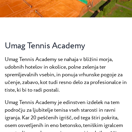
Novice
Camping Kanegra
Plaže
Kontakt
Vsi kampi
Plava Laguna Sport
Aktivne počitnice
Gastronomija
Umag Tennis Academy
Pepi Club
Umag Tennis Academy se nahaja v bližini morja,
Raziščite vse
udobnih hotelov in okolice, polne zelenja ter
spremljevalnih vsebin, in ponuja vrhunske pogoje za
učenje, zabavo, kot tudi resno delo za profesionalce in
tiste, ki bi to radi postali.
Umag Tennis Academy je edinstven izdelek na tem
področju za ljubitelje tenisa vseh starosti in ravni
igranja. Kar 20 peščenih igrišč, od tega štiri pokrita,
osem osvetljenih in eno betonsko, teniškim igralcem