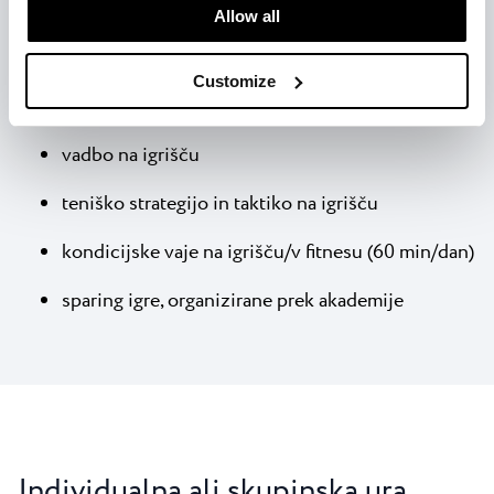
time.
Allow all
4 ure treninga na dan (dve uri zjutraj in dve uri
popoldne)
Customize
do 4 igralce na eno igrišče in enega trenerja
vadbo na igrišču
teniško strategijo in taktiko na igrišču
kondicijske vaje na igrišču/v fitnesu (60 min/dan)
sparing igre, organizirane prek akademije
Individualna ali skupinska ura