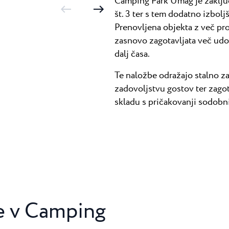
Camping Park Umag je zaključi
št. 3 ter s tem dodatno izbol
Prenovljena objekta z več pr
zasnovo zagotavljata več udo
dalj časa.
Te naložbe odražajo stalno 
zadovoljstvu gostov ter zagot
skladu s pričakovanji sodobn
e v Camping