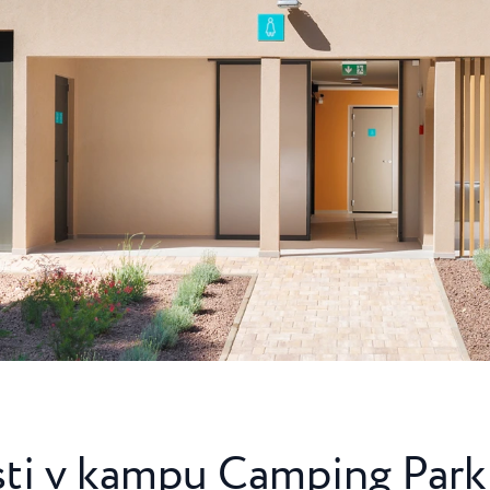
ca
Camping Finida
je kamp s 3
Na pol poti med Nov
ni Poreča...
Umagom leži Camping F
Camping Kanegra
Kanegra je edini natu
na področju Umaga. Le
ti v kampu Camping Par