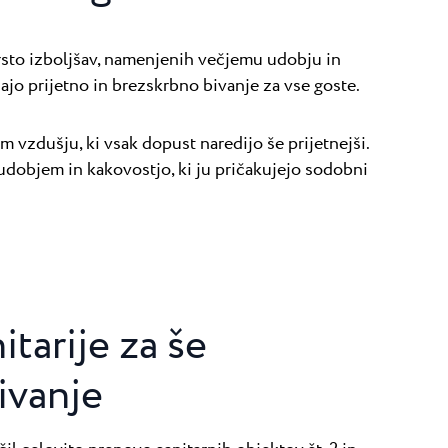
sto izboljšav, namenjenih večjemu udobju in
jajo prijetno in brezskrbno bivanje za vse goste.
em vzdušju, ki vsak dopust naredijo še prijetnejši.
udobjem in kakovostjo, ki ju pričakujejo sodobni
tarije za še
ivanje