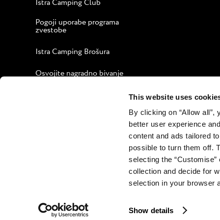
Istra Camping Club
Pogoji uporabe programa
zvestobe
Istra Camping Brošura
Osvojite nagradno bivanje
Vodnik za prijetno bivanje
This website uses cookie
By clicking on “Allow all”,
Korporativna spletna stran
better user experience and
Kontakt
content and ads tailored to
possible to turn them off. 
selecting the “Customise” 
collection and decide for
selection in your browser 
Show details