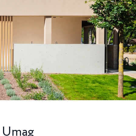
igradom in
inida, ...
ristični kamp
ži...
k Umag