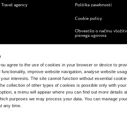
Travel agency
Politika zasebnosti
Cookie policy
Obvestilo o načinu vložit
pisnega ugovora
Spletno reševanje sporov
s
 you agree to the use of cookies in your browser or device to pro
 functionality, improve website navigation, analyse website usag
 your interests. The site cannot function without essential cookies
The collection of other types of cookies is possible only with you
option, a menu will appear where you can find out more details a
 which purposes we may process your data. You can manage your
at any time.