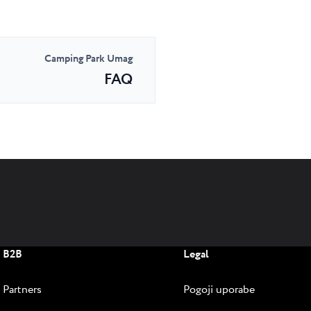
Camping Park Umag
FAQ
B2B
Legal
Partners
Pogoji uporabe