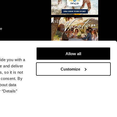
ve
Allow all
vide you with a
e and deliver
Customize
, so it is not
r consent. By
bout data
 “Details”
© 2026 Plava Laguna. All rights reserved.