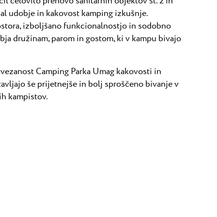
l celovito prenovo sanitarnih objektov št. 2 in
jšal udobje in kakovost kamping izkušnje.
ostora, izboljšano funkcionalnostjo in sodobno
bja družinam, parom in gostom, ki v kampu bivajo
zavezanost Camping Parka Umag kakovosti in
avljajo še prijetnejše in bolj sproščeno bivanje v
ih kampistov.