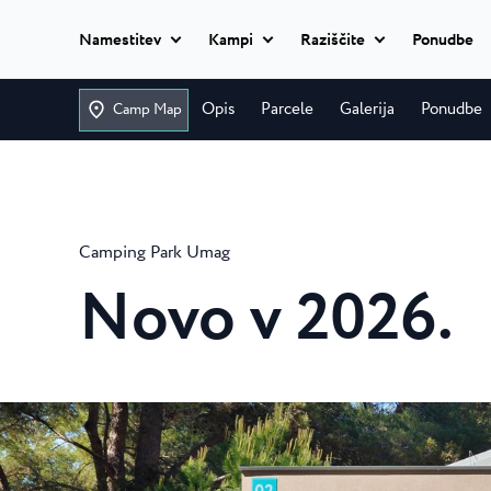
Namestitev
Kampi
Raziščite
Ponudbe
Dodaj datume
Classic camping
Opis
Parcele
Galerija
Ponudbe
Camp Map
Istria Experience
Classic camping
Camping Ulika
Classic camping Poreč
Destinacije
Ulika je čudovit 
Mobile homes
naturistični kamp 
Camping Bijela Uvala
Camping Park Umag
Camping Zelena Laguna
Dogodki
Camping Bijela
Glamping
Novo v 2026.
Plaže
V kampu Bijela Uv
Naturist
bodo uživale vse..
Classic camping Umag
Plava Laguna Sport
Camping Zelen
Vse
Camping Park Umag
namestitve
Aktivne počitnice
Camping Zelena 
Camping Stella Maris
opremljen kamp s 
Camping Savudrija
Gastronomija