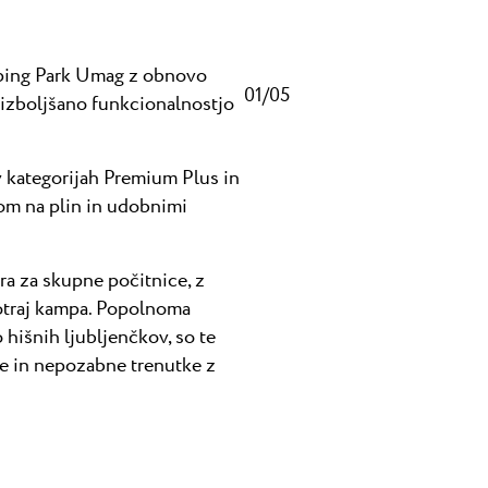
mping Park Umag z obnovo
01/05
n izboljšano funkcionalnostjo
v kategorijah Premium Plus in
rom na plin in udobnimi
ra za skupne počitnice, z
otraj kampa. Popolnoma
 hišnih ljubljenčkov, so te
e in nepozabne trenutke z