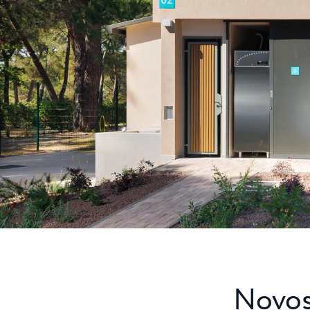
Camping Punti
Pepi Club
Camping Puntica 
zvezdicami v bliži
Raziščite vse
Novos