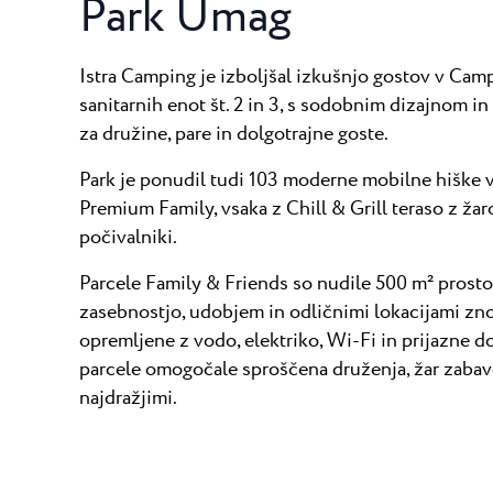
Park Umag
Istra Camping je izboljšal izkušnjo gostov v Ca
sanitarnih enot št. 2 in 3, s sodobnim dizajnom i
za družine, pare in dolgotrajne goste.
Park je ponudil tudi 103 moderne mobilne hiške 
Premium Family, vsaka z Chill & Grill teraso z ža
počivalniki.
Parcele Family & Friends so nudile 500 m² prosto
zasebnostjo, udobjem in odličnimi lokacijami zn
opremljene z vodo, elektriko, Wi-Fi in prijazne do
parcele omogočale sproščena druženja, žar zabav
najdražjimi.