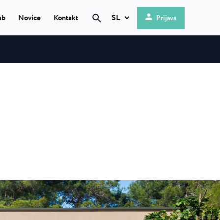
SL
ub
Novice
Kontakt
Prijava
Iskanje
Hrvatski
English
g
 ★ ★
Deutsch
mi obali, se
Italiano
Nederlands
is
Slovenščina
en kamp, ki se
...
 ★ ★
 kamp s 4
okolju...