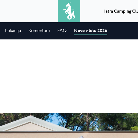
Istra Camping Cl
2
odrasli
Lokacija
Komentarji
FAQ
Novo v letu 2026
Izleti
Kaj dobite, ko združite peko na žaru
Camping Park Uma
★ ★ ★ ★
Classic camping Poreč
★
in vožnjo z ladjo? Popoln dan...
družinski
V bližini Umaga, ob sa
v bližini...
nahaja največji in ...
Camping Puntica
Transferi
Če potrebujete transfer v Istri,
 Uvala
Camping Stella Mar
prevoz iz ali na letališče...
ala s 4 zvezdicami
Stella Maris je sodob
.
nahaja v istoimenskem
Info punktevi
★ ★ ★ ★
Classic camping Umag
★
Lahko izberete, načrtujete in uživate
a Laguna
Camping Savudrija
v nepozabnem doživetju...
Camping Finida
Laguna je moderno
Camping Savudrija je
4...
zvezdicami v mirnem 
Istria Experience