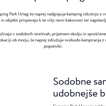
ing Park Umag še naprej nadgrajuje kamping izkušnjo z vr
in objekti prispevajo k še višji ravni kakovosti ter zagotavl
o uživajo v sodobnih storitvah, prijetnem okolju in sproščen
okaciji ob morju, še naprej združuje svobodo kampiranja z 
popotniki.
Sodobne sani
udobnejše b