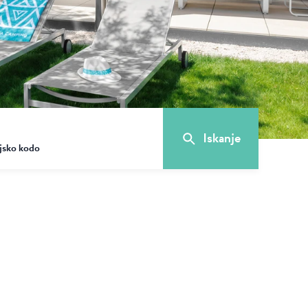
igradom in
inida, ...
ristični kamp
ži...
Iskanje