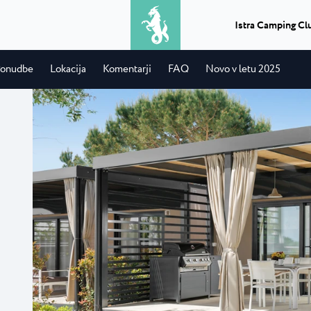
Istra Camping Cl
onudbe
Lokacija
Komentarji
FAQ
Novo v letu 2025
Izleti
Kaj dobite, ko združite peko na žaru
Camping Park Uma
★ ★ ★ ★
Classic camping Poreč
★
in vožnjo z ladjo? Popoln dan...
družinski
V bližini Umaga, ob sa
v bližini...
nahaja največji in ...
Camping Puntica
Transferi
Če potrebujete transfer v Istri,
 Uvala
Camping Stella Mar
prevoz iz ali na letališče...
ala s 4 zvezdicami
Stella Maris je sodob
.
nahaja v istoimenskem
Info punktevi
★ ★ ★ ★
Classic camping Umag
★
Lahko izberete, načrtujete in uživate
a Laguna
Camping Savudrija
v nepozabnem doživetju...
Camping Finida
Laguna je moderno
Camping Savudrija je
4...
zvezdicami v mirnem 
Istria Experience