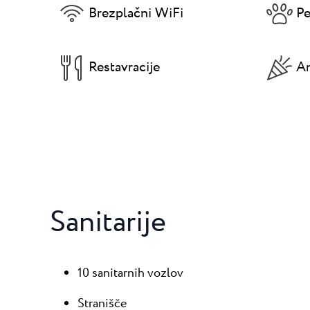
Brezplačni WiFi
Pe
Restavracije
An
Sanitarije
10 sanitarnih vozlov
Stranišče