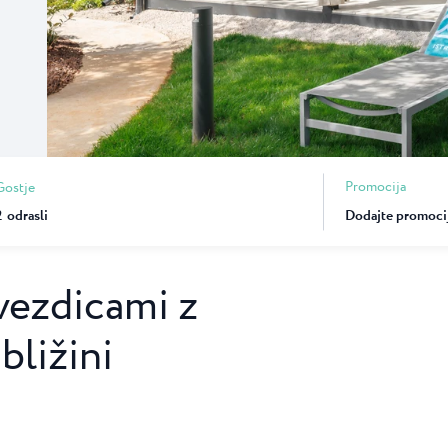
ca
Camping Finida
je kamp s 3
Na pol poti med Nov
ni Poreča...
Umagom leži Camping F
Camping Kanegra
Kanegra je edini natu
na področju Umaga. Le
Promocija
Gostje
2
odrasli
vezdicami z
bližini