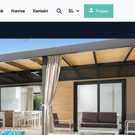
SL
ub
Novice
Kontakt
Prijava
Hrvatski
English
g
 ★ ★
Deutsch
mi obali, se
Italiano
Nederlands
is
Slovenščina
en kamp, ki se
...
 ★ ★
 kamp s 4
okolju...