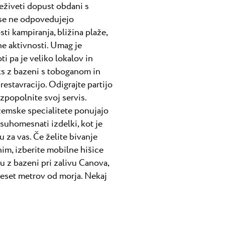
eživeti dopust obdani s
 se ne odpovedujejo
ti kampiranja, bližina plaže,
ne aktivnosti. Umag je
i pa je veliko lokalov in
eks z bazeni s toboganom in
estavracijo. Odigrajte partijo
Izpopolnite svoj servis.
zemske specialitete ponujajo
suhomesnati izdelki, kot je
u za vas. Če želite bivanje
im, izberite mobilne hišice
 z bazeni pri zalivu Canova,
deset metrov od morja. Nekaj