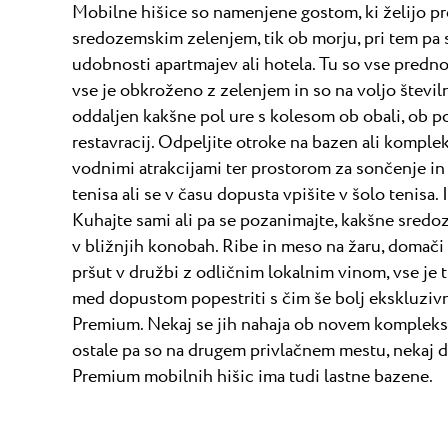
Mobilne hišice so namenjene gostom, ki želijo pr
sredozemskim zelenjem, tik ob morju, pri tem pa
udobnosti apartmajev ali hotela. Tu so vse prednos
vse je obkroženo z zelenjem in so na voljo števil
oddaljen kakšne pol ure s kolesom ob obali, ob pot
restavracij. Odpeljite otroke na bazen ali kompl
vodnimi atrakcijami ter prostorom za sončenje in r
tenisa ali se v času dopusta vpišite v šolo tenisa. 
Kuhajte sami ali pa se pozanimajte, kakšne sredo
v bližnjih konobah. Ribe in meso na žaru, domači 
pršut v družbi z odličnim lokalnim vinom, vse je t
med dopustom popestriti s čim še bolj ekskluzivn
Premium. Nekaj se jih nahaja ob novem kompleksu
ostale pa so na drugem privlačnem mestu, nekaj 
Premium mobilnih hišic ima tudi lastne bazene.