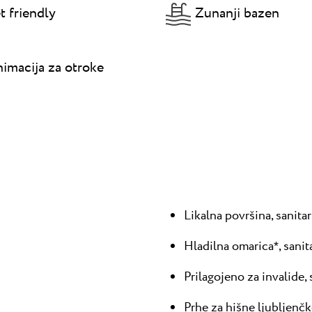
t friendly
Zunanji bazen
imacija za otroke
Likalna površina, sanitarni
Hladilna omarica
, sanit
*
Prilagojeno za invalide, s
Prhe za hišne ljubljenčke