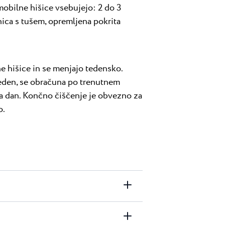
obilne hišice vsebujejo: 2 do 3
nica s tušem, opremljena pokrita
e hišice in se menjajo tedensko.
teden, se obračuna po trenutnem
na dan. Končno čiščenje je obvezno za
o.