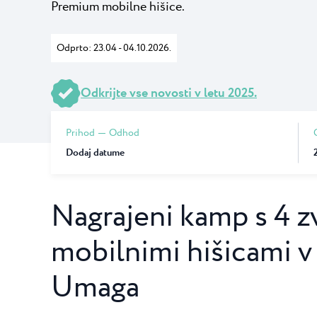
Premium mobilne hišice.
Camping Punti
Pepi Club
Camping Puntica 
zvezdicami v bliži
Odprto: 23.04 - 04.10.2026.
Raziščite vse
Odkrijte vse novosti v letu 2025.
Prihod
Odhod
Dodaj datume
Nagrajeni kamp s 4 z
mobilnimi hišicami v 
Umaga