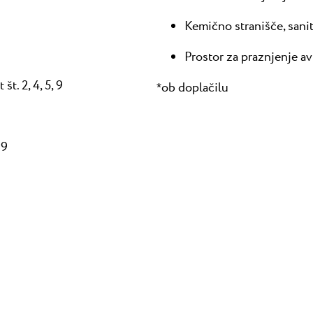
Kemično stranišče, sanitarn
Prostor za praznjenje av
t. 2, 4, 5, 9
ob doplačilu
*
 9