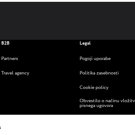
B2B
Legal
Partners
Pogoji uporabe
Travel agency
Politika zasebnosti
Cookie policy
Obvestilo o načinu vložit
pisnega ugovora
Spletno reševanje sporov
s