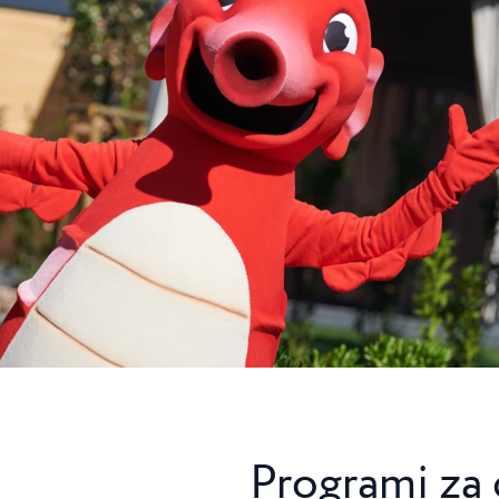
ca
Camping Finida
je kamp s 3
Na pol poti med Nov
ni Poreča...
Umagom leži Camping F
Camping Kanegra
Kanegra je edini natu
na področju Umaga. Le
Programi za