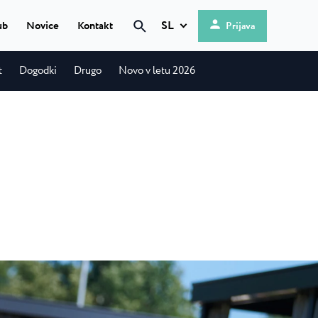
SL
ub
Novice
Kontakt
Prijava
Iskanje
t
Dogodki
Drugo
Novo v letu 2026
Hrvatski
English
g
 ★ ★
Deutsch
mi obali, se
Italiano
Nederlands
is
Slovenščina
en kamp, ki se
...
 ★ ★
 kamp s 4
okolju...