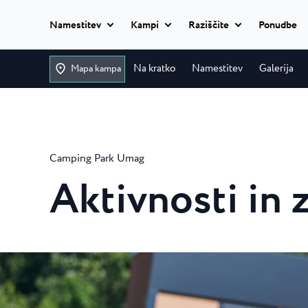
Namestitev
Kampi
Raziščite
Ponudbe
Dodaj datume
Classic camping
Na kratko
Namestitev
Galerija
Mapa kampa
Istria Experience
Classic camping
Camping Ulika
Classic camping Poreč
Destinacije
Ulika je čudovit 
Mobile homes
naturistični kamp 
Camping Bijela Uvala
Camping Park Umag
Camping Zelena Laguna
Dogodki
Camping Bijela
Glamping
Aktivnosti in 
Plaže
V kampu Bijela Uv
Naturist
bodo uživale vse..
Classic camping Umag
Plava Laguna Sport
Camping Zelen
Vse
Camping Park Umag
namestitve
Aktivne počitnice
Camping Zelena 
Camping Stella Maris
opremljen kamp s 
Camping Savudrija
Gastronomija