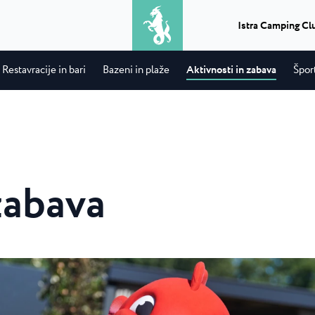
Istra Camping Cl
2
odrasli
Restavracije in bari
Bazeni in plaže
Aktivnosti in zabava
Špor
Izleti
Kaj dobite, ko združite peko na žaru
Camping Park Uma
★ ★ ★ ★
Classic camping Poreč
★
in vožnjo z ladjo? Popoln dan...
družinski
V bližini Umaga, ob sa
v bližini...
nahaja največji in ...
Camping Puntica
Transferi
Če potrebujete transfer v Istri,
 Uvala
Camping Stella Mar
zabava
prevoz iz ali na letališče...
ala s 4 zvezdicami
Stella Maris je sodob
.
nahaja v istoimenskem
Info punktevi
★ ★ ★ ★
Classic camping Umag
★
Lahko izberete, načrtujete in uživate
a Laguna
Camping Savudrija
v nepozabnem doživetju...
Camping Finida
Laguna je moderno
Camping Savudrija je
4...
zvezdicami v mirnem 
Istria Experience