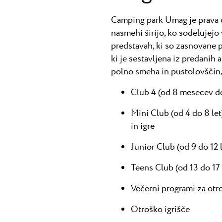
Camping park Umag je prava d
nasmehi širijo, ko sodelujejo 
predstavah, ki so zasnovane p
ki je sestavljena iz predanih
polno smeha in pustolovščin,
Club 4 (od 8 mesecev do 
Mini Club (od 4 do 8 le
in igre
Junior Club (od 9 do 12 l
Teens Club (od 13 do 17 
Večerni programi za otr
Otroško igrišče