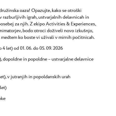
ružinska oaza! Opazujte, kako se otroški
v razburljivih igrah, ustvarjalnih delavnicah in
osebej za njih. Z ekipo Activities & Experiences,
 animatorjev, bodo otroci doživeli novo izkušnjo,
 medtem ko boste vi uživali v mirnih počitnicah.
4 let) od 01. 06. do 05. 09. 2026
t), dopoldne in popoldne – ustvarjalne delavnice
et), v jutranjih in popoldanskih urah
let)
oke