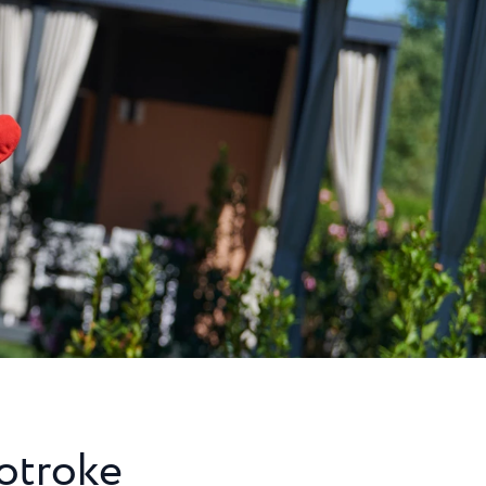
igradom in
inida, ...
ristični kamp
ži...
 otroke