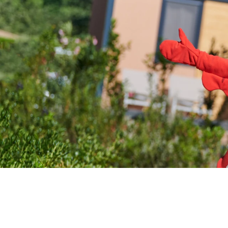
Camping Punti
Pepi Club
Camping Puntica 
zvezdicami v bliži
Raziščite vse