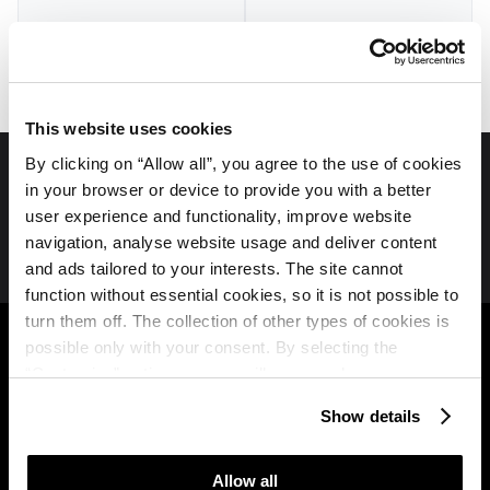
Galerie
Pools und Strände
This website uses cookies
By clicking on “Allow all”, you agree to the use of cookies
in your browser or device to provide you with a better
Folgen Sie uns auf Social Media
user experience and functionality, improve website
navigation, analyse website usage and deliver content
and ads tailored to your interests. The site cannot
function without essential cookies, so it is not possible to
Plava Laguna
B2B
turn them off. The collection of other types of cookies is
possible only with your consent. By selecting the
Über uns
Partners
“Customise” option, a menu will appear where you can
find out more details about data collection and decide for
Istra Camping Club
Show details
Travel agency
which purposes we may process your data. You can
Nutzungsbedingungen
manage your “Details” selection in your browser at any
des Treueprogramms
time.
Allow all