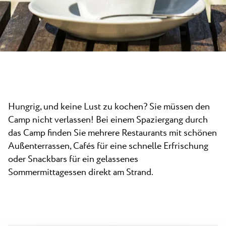
Neu
Camping Kanegra
Strände
Kontakt
Alle Campingplätze
Plava Laguna Sport
Aktivurlaub
Gastronomie
Pepi Club
Hungrig, und keine Lust zu kochen? Sie müssen den
Alles Erkunden
Camp nicht verlassen! Bei einem Spaziergang durch
das Camp finden Sie mehrere Restaurants mit schönen
Außenterrassen, Cafés für eine schnelle Erfrischung
oder Snackbars für ein gelassenes
Sommermittagessen direkt am Strand.