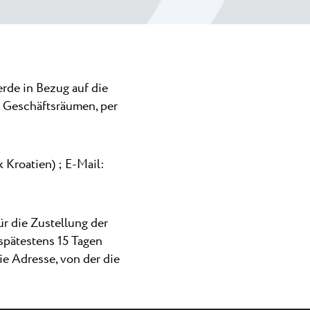
schen
egt der
rde in Bezug auf die
n Geschäftsräumen, per
e FKK-
und ...
Kroatien) ; E-Mail:
r die Zustellung der
 spätestens 15 Tagen
e Adresse, von der die