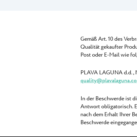
Camping Puntic
Pepi Club
Der 3-Sterne-Camp
befindet sich in de
Alles Erkunden
Gemäß Art. 10 des Verb
Qualität gekaufter Prod
Post oder E-Mail wie fol
PLAVA LAGUNA d.d., Mat
quality@plavalaguna.c
In der Beschwerde ist d
Antwort obligatorisch. 
nach dem Erhalt Ihrer B
Beschwerde eingegangen