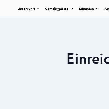
Unterkunft
Campingplätze
Erkunden
An
Classic camping
Istria Experience
Classic camping
Camping Ulika
Classic camping Poreč
Reiseziele
Ulika ist ein wun
Mobile homes
Familien-FKK-Camp
Camping Bijela Uvala
Einrei
Camping Zelena Laguna
Veranstaltungen
Camping Bijela 
Glamping
Strände
Auf dem 4-Sterne
Naturist
Bijela Uvala werden
Classic camping Umag
Plava Laguna Sport
Camping Zelena
Alle
Camping Park Umag
Unterkünfte
Aktivurlaub
Der moderne 4-St
Camping Stella Maris
Campingplatz Zele
Camping Savudrija
Gastronomie