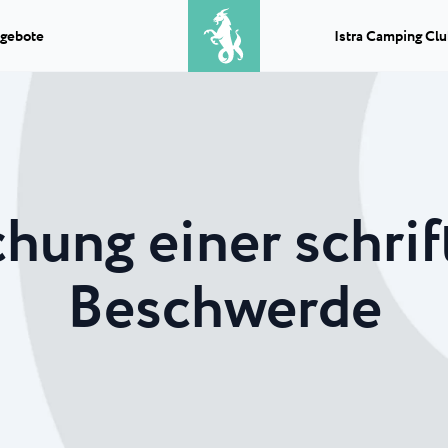
gebote
Istra Camping Cl
Ausfluge
Was erhalten Sie, wenn Sie Grillen
Camping Park Uma
★ ★ ★ ★
Classic camping Poreč
★
und Bootfahren kombinieren?
derschöner
In der Nähe von Umag,
Einen perfekten Tag...
ingplatz...
Meer, befindet sich der
Camping Puntica
chung einer schrif
Transport
Uvala
Camping Stella Mar
Wenn Sie einen Transport in Istrien,
Beschwerde
-Campingplatz
Stella Maris ist ein 
einen Transfer...
 alle...
im gleichnamigen Feri
★ ★ ★ ★
Classic camping Umag
★
Info punkte
 Laguna
Camping Savudrija
An jedem Infopunkt des Istria
Camping Finida
erne-
Der 4-Sterne-Camping
Experience können Sie ein...
na Laguna mit...
Savudrija befindet sich
Istria Experience