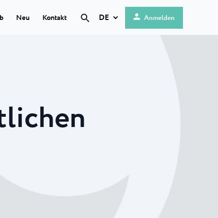
DE
ub
Neu
Kontakt
Anmelden
Hrvatski
English
g
 ★ ★
Deutsch
 direkt am
Italiano
...
tlichen
Nederlands
is
Slovenščina
modernes Camp
enort...
 ★ ★
platz
 in einer...