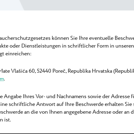
a
Camping Finida
ingplatz Puntica
Auf halbem Wege zwi
r Nähe...
Novigrad und Umag li
ruhige...
raucherschutzgesetzes können Sie Ihre eventuelle Beschwe
Camping Kanegra
ukte oder Dienstleistungen in schriftlicher Form in unsere
Kanegra ist der einzig
gt einreichen:
Campingplatz in Umag 
e Vlašića 60, 52440 Poreč, Republika Hrvatska (Republik 
om
.
ie Angabe Ihres Vor- und Nachnamens sowie der Adresse fü
Eine schriftliche Antwort auf Ihre Beschwerde erhalten Sie
eschwerde an die von Ihnen angegebene Adresse oder an di
 ist.