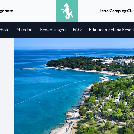
gebote
Istra Camping Cl
ebote
Standort
Bewertungen
FAQ
Erkunden Zelena Resor
Ausfluge
Was erhalten Sie, wenn Sie Grillen
Camping Park Uma
★ ★ ★ ★
Classic camping Poreč
★
und Bootfahren kombinieren?
derschöner
In der Nähe von Umag,
Einen perfekten Tag...
ingplatz...
Meer, befindet sich der
Camping Puntica
Transport
Uvala
Camping Stella Mar
Wenn Sie einen Transport in Istrien,
-Campingplatz
Stella Maris ist ein 
einen Transfer...
 alle...
im gleichnamigen Feri
★ ★ ★ ★
Classic camping Umag
★
Info punkte
der
 Laguna
Camping Savudrija
An jedem Infopunkt des Istria
Camping Finida
erne-
Der 4-Sterne-Camping
Experience können Sie ein...
na Laguna mit...
Savudrija befindet sich
Istria Experience