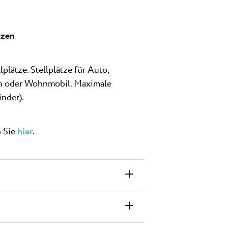
tzen
lätze. Stellplätze für Auto,
n oder Wohnmobil. Maximale
inder).
n Sie
hier
.