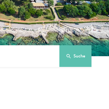
schen
egt der
e FKK-
und ...
Suche