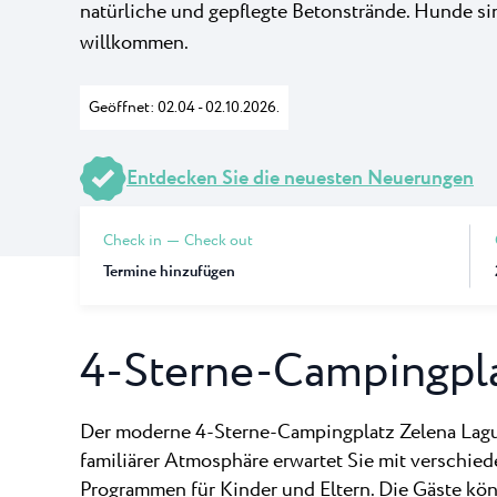
natürliche und gepflegte Betonstrände. Hunde si
Camping Puntic
willkommen.
Pepi Club
Der 3-Sterne-Camp
befindet sich in de
Geöffnet: 02.04 - 02.10.2026.
Alles Erkunden
Entdecken Sie die neuesten Neuerungen
Check in
Check out
Termine hinzufügen
4-Sterne-Campingpla
Der moderne 4-Sterne-Campingplatz Zelena Lag
familiärer Atmosphäre erwartet Sie mit verschie
Programmen für Kinder und Eltern. Die Gäste kön