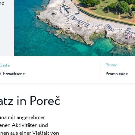
nd
a
Camping Finida
ingplatz Puntica
Auf halbem Wege zwi
r Nähe...
Novigrad und Umag li
ruhige...
Camping Kanegra
Kanegra ist der einzig
Campingplatz in Umag 
Promo
Gäste
2
Erwachsene
tz in Poreč
una mit angenehmer
denen Aktivitäten und
nen aus einer Vielfalt von