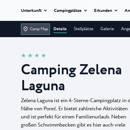
Unterkunft
Campingplätze
Erkunden
An
Classic camping
Details
Stellplätze
Galerie
Ang
Camp Map
Istria Experience
Classic camping
Camping Ulika
Classic camping Poreč
Reiseziele
Ulika ist ein wun
★ ★ ★ ★
Mobile homes
Familien-FKK-Camp
Camping Bijela Uvala
Camping Zelena
Camping Zelena Laguna
Veranstaltungen
Camping Bijela 
Glamping
Laguna
Strände
Auf dem 4-Sterne
Naturist
Bijela Uvala werden
Classic camping Umag
Plava Laguna Sport
Zelena Laguna ist ein 4-Sterne-Campingplatz in 
Camping Zelena
Alle
Nähe von Poreč. Er bietet zahlreiche Aktivitäten
Camping Park Umag
Unterkünfte
Aktivurlaub
Der moderne 4-St
und ist perfekt für einen Familienurlaub. Neben
Camping Stella Maris
Campingplatz Zele
großen Schwimmbecken gibt es hier auch viele
Camping Savudrija
Gastronomie