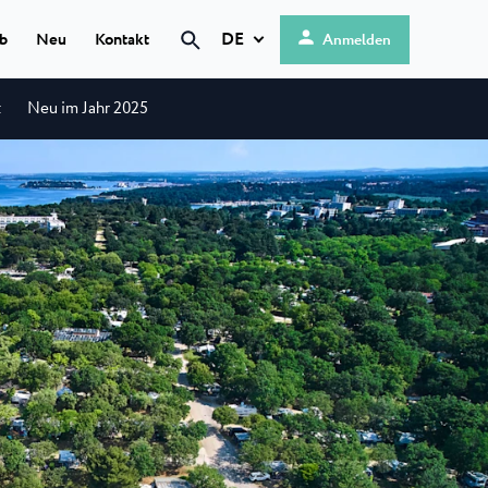
DE
ub
Neu
Kontakt
Anmelden
t
Neu im Jahr 2025
Hrvatski
English
g
 ★ ★
Deutsch
 direkt am
Italiano
...
Nederlands
is
Slovenščina
modernes Camp
enort...
 ★ ★
platz
 in einer...