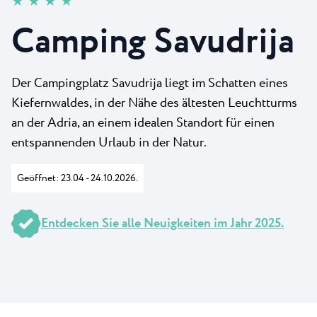
★ ★ ★ ★
Neu
Camping Kanegra
Strände
Camping Savudrija
Kontakt
Alle Campingplätze
Plava Laguna Sport
Aktivurlaub
Der Campingplatz Savudrija liegt im Schatten eines
Gastronomie
Kiefernwaldes, in der Nähe des ältesten Leuchtturms
Pepi Club
an der Adria, an einem idealen Standort für einen
entspannenden Urlaub in der Natur.
Alles Erkunden
Geöffnet: 23.04 - 24.10.2026.
Entdecken Sie alle Neuigkeiten im Jahr 2025.