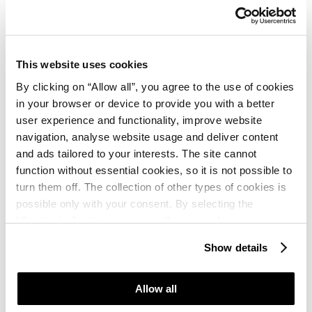
Programme für Kinder
Pepi Club (von 4 bis 12 Jahre) morgens und
nachmittags (kreative Workshops und Spiele)
This website uses cookies
Kinderabendprogramme (sechs Tage die Woche)
By clicking on “Allow all”, you agree to the use of cookies
in your browser or device to provide you with a better
user experience and functionality, improve website
navigation, analyse website usage and deliver content
and ads tailored to your interests. The site cannot
function without essential cookies, so it is not possible to
Haustiere
turn them off. The collection of other types of cookies is
Camping Savudrija ist pet friendly
possible only with your consent. By selecting the
“Customise” option, a menu will appear where you can
Haustiere sind auf allen Stellplätzen erlaubt
find out more details about data collection and decide for
Show details
which purposes we may process your data. You can
An einem Teil des Strandes ist das Baden mit
manage your “Details” selection in your browser at any
Haustieren erlaubt
time.
Allow all