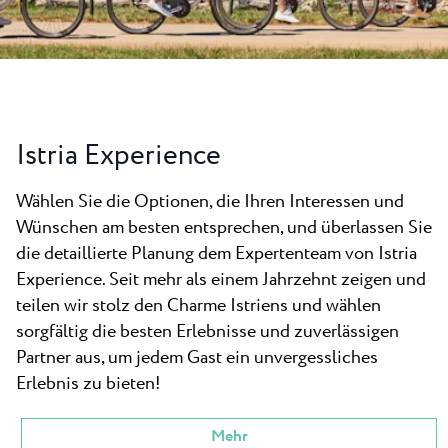
Neu
Camping Kanegra
Strände
Kontakt
Alle Campingplätze
Plava Laguna Sport
Aktivurlaub
Gastronomie
Istria Experience
Pepi Club
Wählen Sie die Optionen, die Ihren Interessen und
Alles Erkunden
Wünschen am besten entsprechen, und überlassen Sie
die detaillierte Planung dem Expertenteam von Istria
Experience. Seit mehr als einem Jahrzehnt zeigen und
teilen wir stolz den Charme Istriens und wählen
sorgfältig die besten Erlebnisse und zuverlässigen
Partner aus, um jedem Gast ein unvergessliches
Erlebnis zu bieten!
Mehr