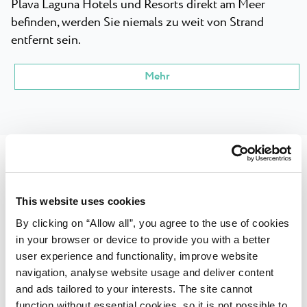
Plava Laguna Hotels und Resorts direkt am Meer
befinden, werden Sie niemals zu weit von Strand
entfernt sein.
Mehr
Plava Laguna Sport
This website uses cookies
By clicking on “Allow all”, you agree to the use of cookies
Die Sportinfrastruktur an attraktiven Orten und das
in your browser or device to provide you with a better
milde Klima machen Poreč und Umag zu einer
user experience and functionality, improve website
hervorragenden Wahl für Klubvorbereitungen,
navigation, analyse website usage and deliver content
Sportlager, Turniere und Training, und zwar das ganze
and ads tailored to your interests. The site cannot
Jahr über. Die eleganten Hotels und leicht
function without essential cookies, so it is not possible to