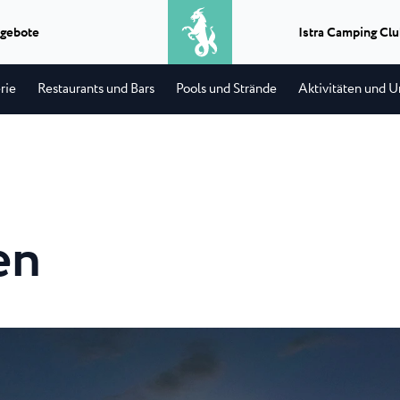
gebote
Istra Camping Cl
2
Erwachsene
rie
Restaurants und Bars
Pools und Strände
Aktivitäten und U
Ausfluge
Was erhalten Sie, wenn Sie Grillen
Camping Park Uma
★ ★ ★ ★
Classic camping Poreč
★
und Bootfahren kombinieren?
derschöner
In der Nähe von Umag,
Einen perfekten Tag...
ingplatz...
Meer, befindet sich der
Camping Puntica
Transport
Uvala
Camping Stella Mar
en
Wenn Sie einen Transport in Istrien,
-Campingplatz
Stella Maris ist ein 
einen Transfer...
 alle...
im gleichnamigen Feri
★ ★ ★ ★
Classic camping Umag
★
Info punkte
 Laguna
Camping Savudrija
An jedem Infopunkt des Istria
Camping Finida
erne-
Der 4-Sterne-Camping
Experience können Sie ein...
na Laguna mit...
Savudrija befindet sich
Istria Experience