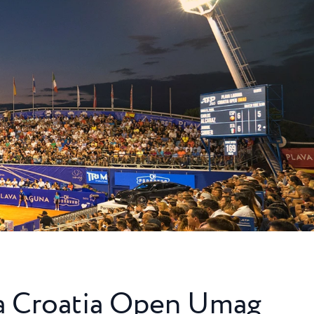
schen
egt der
e FKK-
und ...
a Croatia Open Umag