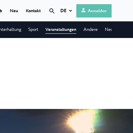
DE
ub
Neu
Kontakt
Anmelden
Suche
nterhaltung
Sport
Veranstaltungen
Andere
Neu im Jahr 2
Hrvatski
English
g
 ★ ★
Deutsch
 direkt am
Italiano
...
Nederlands
is
Slovenščina
modernes Camp
enort...
 ★ ★
platz
 in einer...