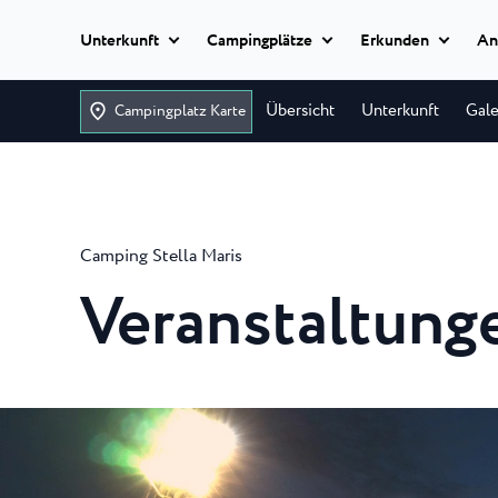
Unterkunft
Campingplätze
Erkunden
An
Termine hinzufügen
Classic camping
Übersicht
Unterkunft
Gale
Campingplatz Karte
Istria Experience
Classic camping
Camping Ulika
Classic camping Poreč
Reiseziele
Ulika ist ein wun
Mobile homes
Familien-FKK-Camp
Camping Bijela Uvala
Camping Stella Maris
Camping Zelena Laguna
Veranstaltungen
Camping Bijela 
Glamping
Veranstaltung
Strände
Auf dem 4-Sterne
Naturist
Bijela Uvala werden
Classic camping Umag
Plava Laguna Sport
Camping Zelena
Alle
Camping Park Umag
Unterkünfte
Aktivurlaub
Der moderne 4-St
Camping Stella Maris
Campingplatz Zele
Camping Savudrija
Gastronomie