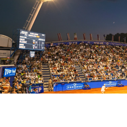
Camping Puntic
Pepi Club
Der 3-Sterne-Camp
befindet sich in de
Alles Erkunden