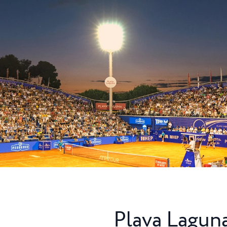
a
Camping Finida
ingplatz Puntica
Auf halbem Wege zwi
r Nähe...
Novigrad und Umag li
ruhige...
Camping Kanegra
Kanegra ist der einzig
Campingplatz in Umag 
Plava Lagun