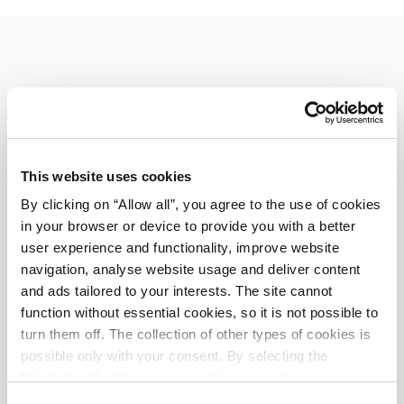
Hardlopen en trailrunning
Hardlopen is een van de populairste recreatievormen
in de wereld en Umag en Poreč beschikken over vele
This website uses cookies
kilometers ingerichte en gemarkeerde routes langs de
By clicking on “Allow all”, you agree to the use of cookies
unieke kustlijn en het rustige binnenland. Juist op
in your browser or device to provide you with a better
deze routes komen dagelijks professionele en
user experience and functionality, improve website
recreatieve hardlopers om hun conditie te verbeteren,
navigation, analyse website usage and deliver content
nieuwe terreinen te ontdekken en hun eigen grenzen
and ads tailored to your interests. The site cannot
te verleggen.
function without essential cookies, so it is not possible to
turn them off. The collection of other types of cookies is
Sommige routes volgen de kustlijn, andere slingeren
possible only with your consent. By selecting the
door de olijfgaarden, oude dorpjes of bossen. Ze staan
“Customise” option, a menu will appear where you can
allemaal klaar om te worden ontdekt. De routes zijn
find out more details about data collection and decide for