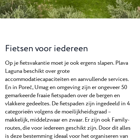
Nieuws
Camping Kanegra
Stranden
Contact
Alle campings
Plava Laguna Sport
Actieve vakantie
Gastronomie
Fietsen voor iedereen
Pepi Club
Op je fietsvakantie moet je ook ergens slapen. Plava
Ontdek alles
Laguna beschikt over grote
accommodatiecapaciteiten en aanvullende services.
En in Poreč, Umag en omgeving zijn er ongeveer 50
gemarkeerde fraaie fietspaden over de bergen en
vlakkere gedeeltes. De fietspaden zijn ingedeeld in 4
categorieën volgens de moeilijkheidsgraad –
makkelijk, middelzwaar en zwaar. Er zijn ook Family-
routes, die voor iedereen geschikt zijn. Door dit alles
is deze bestemming ideaal voor het organiseren van