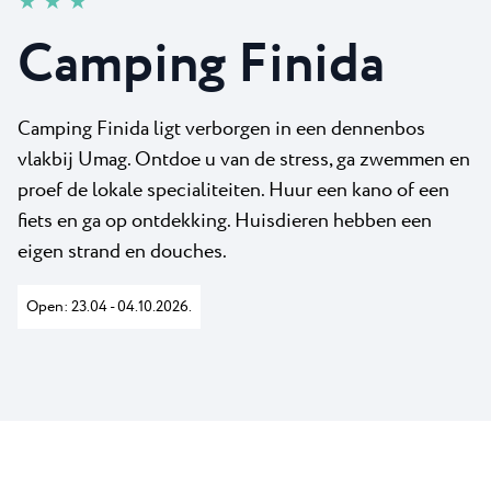
★ ★ ★
Nieuws
Camping Kanegra
Stranden
Camping Finida
Contact
Alle campings
Plava Laguna Sport
Actieve vakantie
Camping Finida ligt verborgen in een dennenbos
Gastronomie
vlakbij Umag. Ontdoe u van de stress, ga zwemmen en
Pepi Club
proef de lokale specialiteiten. Huur een kano of een
fiets en ga op ontdekking. Huisdieren hebben een
Ontdek alles
eigen strand en douches.
Open: 23.04 - 04.10.2026.