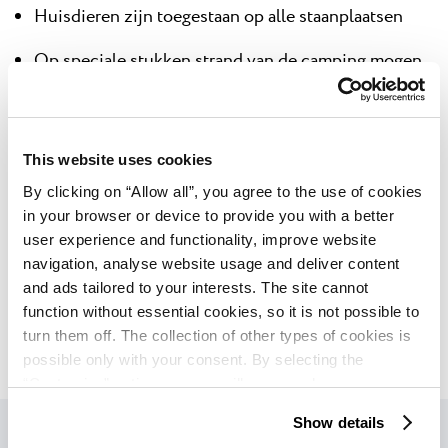
Huisdieren zijn toegestaan op alle staanplaatsen
Op speciale stukken strand van de camping mogen
honden in zee gaan
Douches voor huisdieren, sanitair blok No. 3
This website uses cookies
Supermarkten verkopen dierenvoeding
By clicking on “Allow all”, you agree to the use of cookies
Tijdens het verblijf op de camping moeten de
in your browser or device to provide you with a better
user experience and functionality, improve website
huisdieren onder constant toezicht staan van de
navigation, analyse website usage and deliver content
eigenaar
and ads tailored to your interests. The site cannot
Verblijf van huisdieren is niet toegestaan in het
function without essential cookies, so it is not possible to
turn them off. The collection of other types of cookies is
restaurant, bij de receptie, rondom het zwembad en
possible only with your consent. By selecting the
op een deel van het strand
“Customise” option, a menu will appear where you can
find out more details about data collection and decide for
Show details
which purposes we may process your data. You can