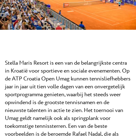
Nieuws
Camping Kanegra
Stranden
Contact
Alle campings
Plava Laguna Sport
Actieve vakantie
Gastronomie
Pepi Club
Stella Maris Resort is een van de belangrijkste centra
Ontdek alles
in Kroatië voor sportieve en sociale evenementen. Op
de ATP Croatia Open Umag kunnen tennisliefhebbers
jaar in jaar uit tien volle dagen van een onvergetelijk
sportprogramma genieten, waarbij het steeds weer
opwindend is de grootste tennisnamen en de
nieuwste talenten in actie te zien. Het toernooi van
Umag geldt namelijk ook als springplank voor
toekomstige tennissterren. Een van de beste
voorbeelden is de beroemde Rafael Nadal, die als