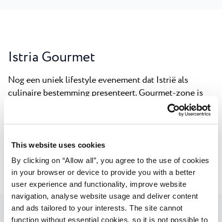
Istria Gourmet
Nog een uniek lifestyle evenement dat Istrië als
culinaire bestemming presenteert. Gourmet-zone is
een aanvullend element bij de tennistoernooien met
gastronomische ervaringen zoals degustaties van
olijfolie, presentaties van lokale wijnmakerijen, een
brede keuze aan autochtone ingrediënten en extra
This website uses cookies
gastro-opties. Ideaal voor een avondje uit!
By clicking on “Allow all”, you agree to the use of cookies
in your browser or device to provide you with a better
user experience and functionality, improve website
navigation, analyse website usage and deliver content
and ads tailored to your interests. The site cannot
function without essential cookies, so it is not possible to