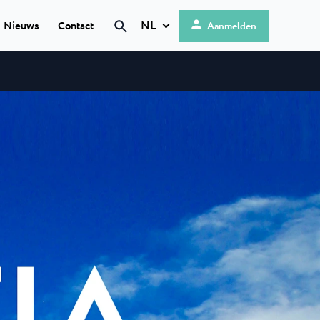
NL
Nieuws
Contact
Aanmelden
Hrvatski
English
Umag
 ★ ★
Deutsch
je Umag, pal aan
Italiano
te...
Nederlands
 Maris
Slovenščina
en moderne
in gelijknamige...
 ★ ★
ija
 is een 4 sterren
tige...