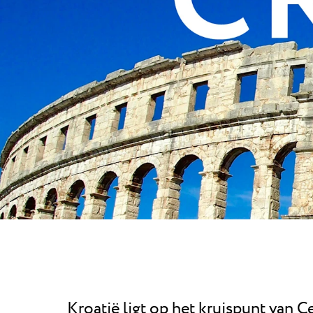
Camping Pu
Pepi Club
Camping Punt
3 sterren in d
Ontdek alles
Kroatië ligt op het kruispunt van C