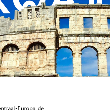
ntica
Camping Finida
ica is een camping met
Halverwege tusse
e buurt...
Umag ligt Camping 
Camping Kaneg
Kanegra is de eni
naturistencampin
van...
entraal-Europa, de