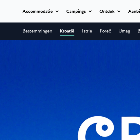
Accommodatie
Campings
Ontdek
Aanbi
Classic camping
Bestemmingen
Kroatië
Istrië
Poreč
Umag
B
Istria Experience
Classic camping
Camping Ul
Classic camping Poreč
Bestemmingen
Ulika is een 
Mobile homes
naturistencam
Camping Bijela Uvala
Camping Zelena Laguna
Evenementen
Camping Bij
Glamping
Stranden
Op 4 sterren 
Naturist
zullen alle gen
Classic camping Umag
Plava Laguna Sport
Camping Ze
Alle
Camping Park Umag
accommodatie
Actieve vakantie
Camping Zele
Camping Stella Maris
modern uitger
Camping Savudrija
Gastronomie