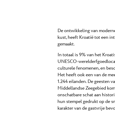
De ontwikkeling van moderne 
kust, heeft Kroatië tot een i
gemaakt.
In totaal is 9% van het Kroa
UNESCO-werelderfgoedlocati
culturele fenomenen, en besc
Het heeft ook een van de mees
1.244 eilanden. De geesten v
Middellandse Zeegebied kome
onschatbare schat aan histor
hun stempel gedrukt op de s
karakter van de gastvrije bev