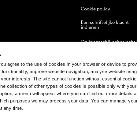
Cookie policy
Een schriftelijke klacht
indienen
Onlinegeschillenbeslecht
s
 you agree to the use of cookies in your browser or device to pro
 functionality, improve website navigation, analyse website usag
 your interests. The site cannot function without essential cookies
The collection of other types of cookies is possible only with you
option, a menu will appear where you can find out more details a
 which purposes we may process your data. You can manage your
at any time.