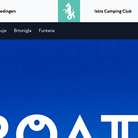
edingen
Istra Camping Club
uje
Brtonigla
Funtana
Excursies
Wat krijg je als je een BBQ
ika
Camping Park 
★ ★ ★ ★
Classic camping Poreč
★
combineert met een boottocht? Een
schitterende
Vlakbij het plaats
perfecte dag...
ping voor de familie...
zee, ligt de groots
Camping Puntica
Vervoer
ela Uvala
Camping Stella
Als u een lift nodig heeft in Istrië,
camping Bijela Uvala
Stella Maris is e
vervoer van of naar...
eraties...
camping, gelegen 
★ ★ ★ ★
Classic camping Umag
★
Info punten
lena Laguna
Camping Savudr
Op ieder infopunt van Istria
Camping Finida
na Laguna is een
Camping Savudrija
Experience vind je tripjes die...
uste camping...
camping in een rus
Istria Experience