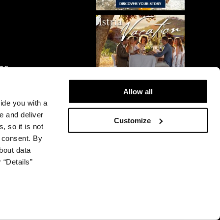
ing
Allow all
vide you with a
e and deliver
Customize
, so it is not
r consent. By
bout data
 “Details”
© 2026 Plava Laguna. All rights reserved.