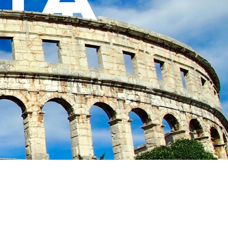
n Novigrad en
Finida, ...
ra
ge
g in de omgeving