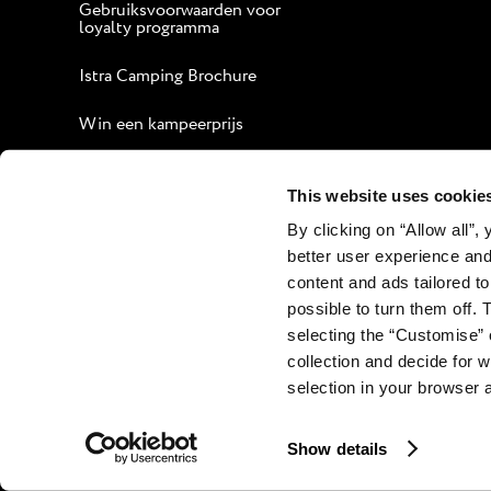
Gebruiksvoorwaarden voor
loyalty programma
Istra Camping Brochure
Win een kampeerprijs
Gids voor een aangenaam
verblijf
This website uses cookie
By clicking on “Allow all”,
Bedrijfswebsite
better user experience and
Contact
content and ads tailored to
possible to turn them off. 
selecting the “Customise” 
collection and decide for
selection in your browser 
Show details