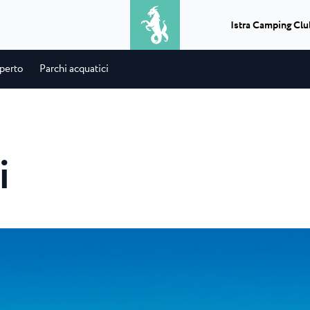
Istra Camping Clu
aperto
Parchi acquatici
Escursioni
Cosa ottieni combinando un
Camping Park Umag
★ ★ ★ ★
Classic camping Poreč
★
barbecue con una gitta in mare? Una
o campeggio
Nelle vicinanze di Umago,
giornata perfetta...
..
si trova il campeggio...
Camping Puntica
i
Trasferimenti
ala
Camping Stella Maris
Avete bisogno di un mezzo di
e Bijela Uvala
Stella Maris è un modern
trasporto in Istria, di un servizio...
campeggio situato nella 
★ ★ ★ ★
Classic camping Umag
★
Punti informativi
aguna
Camping Savudrija
Puoi scegliere, pianificare e goderti
Camping Finida
guna è un
Savudrija è il nome di u
un'esperienza indimenticabile...
nte...
a 4 stelle immerso...
Istria Experience