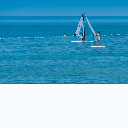
Camping Puntica
Pepi Club
Il campeggio a 3 stell
luogo così piacevole..
Esplora tutti