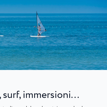
ova e Umago
gio
mago...
 surf, immersioni...