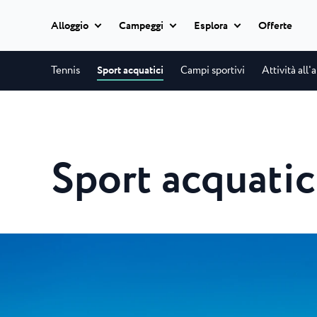
Alloggio
Campeggi
Esplora
Offerte
Classic camping
Tennis
Sport acquatici
Campi sportivi
Attività all'
Istria Experience
Classic camping
Camping Ulika
Classic camping Poreč
Destinazioni
Ulika è un bellissim
Mobile homes
naturista per famiglie.
Camping Bijela Uvala
Sport acquatic
Camping Zelena Laguna
Eventi
Camping Bijela Uv
Glamping
Spiagge
Il campeggio a 4 stell
Naturist
offre un servizio a...
Classic camping Umag
Plava Laguna Sport
Camping Zelena L
Tutti gli
Camping Park Umag
alloggi
Soggiorno attivo
Il Camping Zelena La
Camping Stella Maris
campeggio modername
Camping Savudrija
Gastronomia