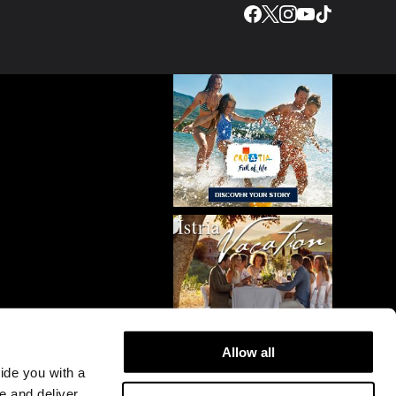
Allow all
vide you with a
e and deliver