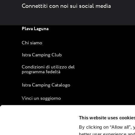
Connettiti con noi sui social media
Plava Laguna
Chi siamo
Istra Camping Club
Condizioni di utilizzo del
programma fedeltà
Istra Camping Catalogo
Vinci un soggiorno
Guida per un soggiorno
piacevole
This website uses cookie
By clicking on “Allow all”,
Sito aziendale
better user experience and