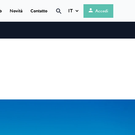
IT
b
Novità
Contatto
Accedi
Hrvatski
English
 ★ ★
Deutsch
 sul mare,
Italiano
Nederlands
Slovenščina
o
omonima...
 ★ ★
n campeggio