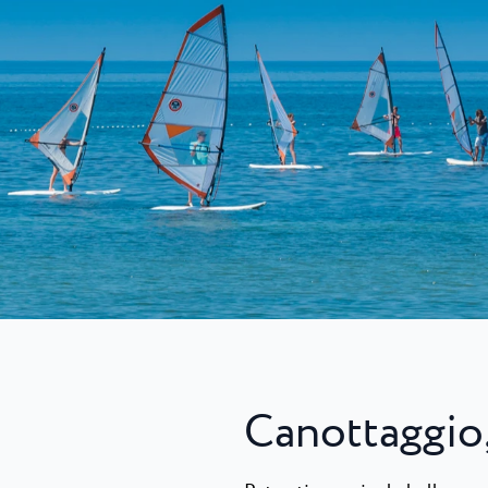
Camping Finida
e Puntica è un
A metà strada tra Cittan
.
sorge il campeggio a 4...
Camping Kanegra
Kanegra è l’unico campeg
naturista nella zona di U
Canottaggio,