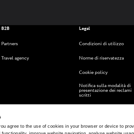
B2B
Legal
Partners
Condizioni di utilizzo
Travel agency
Norme di riservatezza
Cookie policy
Notifica sulla modalità di
presentazione dei reclami
scritti
Risoluzione online delle
controversie
s
 you agree to the use of cookies in your browser or device to pro
 functionality, improve website navigation, analyse website usag