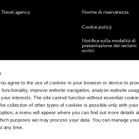
Travel agency
Norme di riservatezza
Cookie policy
Notifica sulla modalità di
presentazione dei reclami
scritti
Risoluzione online delle
controversie
s
 you agree to the use of cookies in your browser or device to pro
 functionality, improve website navigation, analyse website usag
 your interests. The site cannot function without essential cookies
The collection of other types of cookies is possible only with you
option, a menu will appear where you can find out more details a
 which purposes we may process your data. You can manage your
at any time.