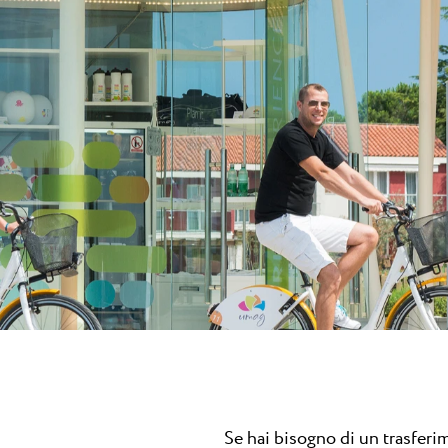
Camping Finida
e Puntica è un
A metà strada tra Cittan
.
sorge il campeggio a 4...
Camping Kanegra
Kanegra è l’unico campeg
naturista nella zona di U
Se hai bisogno di un trasferi