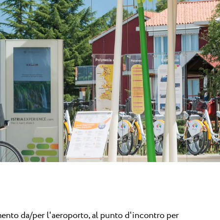
ova e Umago
gio
mago...
mento da/per l'aeroporto, al punto d'incontro per