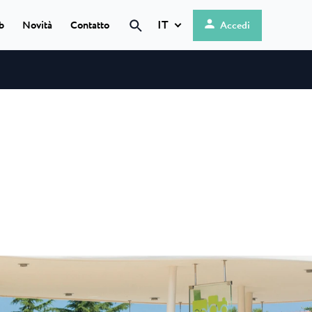
IT
b
Novità
Contatto
Accedi
Hrvatski
English
 ★ ★
Deutsch
 sul mare,
Italiano
Nederlands
Slovenščina
o
omonima...
 ★ ★
n campeggio