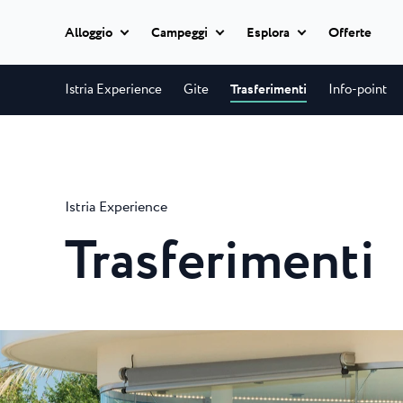
Alloggio
Campeggi
Esplora
Offerte
Classic camping
Istria Experience
Gite
Trasferimenti
Info-point
Istria Experience
Classic camping
Camping Ulika
Classic camping Poreč
Destinazioni
Ulika è un bellissim
Mobile homes
naturista per famiglie.
Camping Bijela Uvala
Istria Experience
Camping Zelena Laguna
Eventi
Camping Bijela Uv
Glamping
Trasferimenti
Spiagge
Il campeggio a 4 stell
Naturist
offre un servizio a...
Classic camping Umag
Plava Laguna Sport
Camping Zelena L
Tutti gli
Camping Park Umag
alloggi
Soggiorno attivo
Il Camping Zelena La
Camping Stella Maris
campeggio modername
Camping Savudrija
Gastronomia