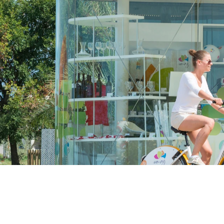
Camping Puntica
Pepi Club
Il campeggio a 3 stell
luogo così piacevole..
Esplora tutti