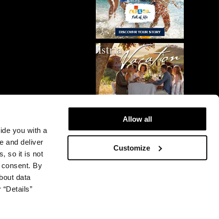
Allow all
vide you with a
e and deliver
Customize
, so it is not
r consent. By
bout data
 “Details”