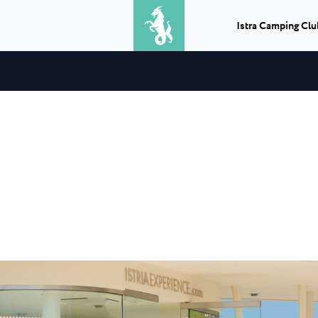
Istra Camping Clu
Escursioni
Cosa ottieni combinando un
Camping Park Umag
★ ★ ★ ★
Classic camping Poreč
★
barbecue con una gitta in mare? Una
o campeggio
Nelle vicinanze di Umago,
giornata perfetta...
..
si trova il campeggio...
Camping Puntica
Trasferimenti
ala
Camping Stella Maris
Avete bisogno di un mezzo di
e Bijela Uvala
Stella Maris è un modern
trasporto in Istria, di un servizio...
campeggio situato nella 
★ ★ ★ ★
Classic camping Umag
★
Punti informativi
aguna
Camping Savudrija
Puoi scegliere, pianificare e goderti
Camping Finida
guna è un
Savudrija è il nome di u
un'esperienza indimenticabile...
nte...
a 4 stelle immerso...
Istria Experience