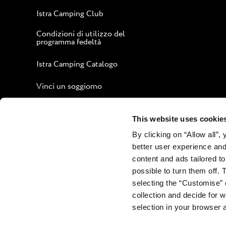
Istra Camping Club
Condizioni di utilizzo del
programma fedeltà
Istra Camping Catalogo
Vinci un soggiorno
Guida per un soggiorno
piacevole
This website uses cookie
By clicking on “Allow all”,
Sito aziendale
better user experience and
Contatti
content and ads tailored to
possible to turn them off. 
selecting the “Customise” 
collection and decide for
selection in your browser 