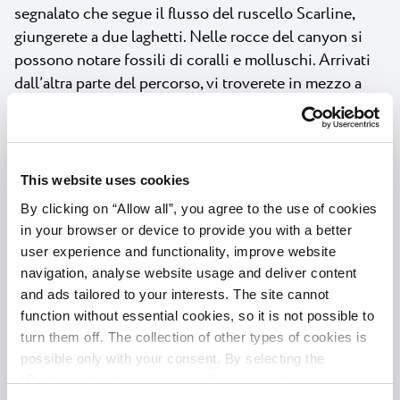
segnalato che segue il flusso del ruscello Scarline,
giungerete a due laghetti. Nelle rocce del canyon si
possono notare fossili di coralli e molluschi. Arrivati
dall’altra parte del percorso, vi troverete in mezzo a
uliveti, tipici per questa parte dell’Istria, nota da tempo
per i suoi agriturismi e la cucina locale che combina
sapori di terra e di mare, spesso nello stesso piatto.
This website uses cookies
Potrebbe interessarvi che vicino troverete pure
By clicking on “Allow all”, you agree to the use of cookies
l’Aquapark Istralandia dove potrete lasciare i vostri
in your browser or device to provide you with a better
bambini a divertirsi tutto il giorno e godervi la
user experience and functionality, improve website
tranquillità una volta rientrati nel vostro alloggio.
navigation, analyse website usage and deliver content
L’indomani potete portarli nel Parco adrenalina,
and ads tailored to your interests. The site cannot
visitare il Museo nautico, e poi ancora Umago o la
function without essential cookies, so it is not possible to
Grotta di marmo.
turn them off. The collection of other types of cookies is
possible only with your consent. By selecting the
Se il ciclismo è il motivo principale per cui siete
“Customise” option, a menu will appear where you can
venuti, avrete a disposizione tantissimi percorsi che