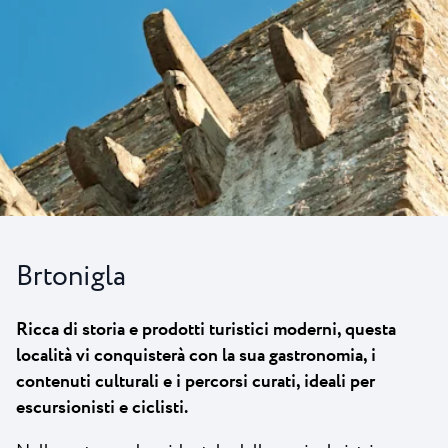
Novità
Camping Kanegra
Spiaggie
Contatto
Tutti i campeggi
Plava Laguna Sport
Soggiorno attivo
Gastronomia
Pepi Club
Esplora tutti
Brtonigla
Ricca di storia e prodotti turistici moderni, questa
località vi conquisterà con la sua gastronomia, i
contenuti culturali e i percorsi curati, ideali per
escursionisti e ciclisti.