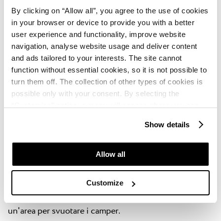
Scopri di più sulle
case mobili
del campeggio
By clicking on “Allow all”, you agree to the use of cookies
in your browser or device to provide you with a better
Camping Ulika
user experience and functionality, improve website
navigation, analyse website usage and deliver content
and ads tailored to your interests. The site cannot
function without essential cookies, so it is not possible to
turn them off. The collection of other types of cookies is
possible only with your consent. By selecting the
Servizi igienici al Camping Ulika
“Customise” option, a menu will appear where you can
find out more details about data collection and decide for
Show details
which purposes we may process your data. You can
Nel campeggio ci sono 7 servizi igienici. Oltre ai
manage your “Details” selection in your browser at any
servizi di base, in alcuni servizi igienici sono
time.
Allow all
disponibili aree per bambini e neonati, spazi per lavare
piatti e biancheria, lavatrici e asciugatrici, e un
Customize
frigorifero (a pagamento), nonché docce per animali
domestici. Ci sono anche servizi igienici chimici e
un'area per svuotare i camper.