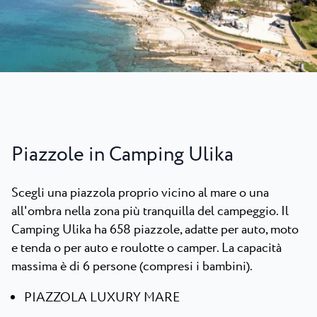
Novità
Camping Kanegra
Spiaggie
Contatto
Tutti i campeggi
Plava Laguna Sport
Soggiorno attivo
Gastronomia
Pepi Club
Piazzole in Camping Ulika
Esplora tutti
Scegli una piazzola proprio vicino al mare o una
all'ombra nella zona più tranquilla del campeggio. Il
Camping Ulika ha 658 piazzole, adatte per auto, moto
e tenda o per auto e roulotte o camper. La capacità
massima è di 6 persone (compresi i bambini).
PIAZZOLA LUXURY MARE