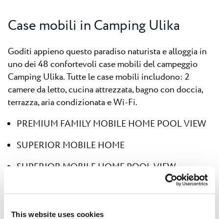
Case mobili in Camping Ulika
Goditi appieno questo paradiso naturista e alloggia in
uno dei 48 confortevoli case mobili del campeggio
Camping Ulika. Tutte le case mobili includono: 2
camere da letto, cucina attrezzata, bagno con doccia,
terrazza, aria condizionata e Wi-Fi.
PREMIUM FAMILY MOBILE HOME POOL VIEW
SUPERIOR MOBILE HOME
SUPERIOR MOBILE HOME POOL VIEW
PREMIUM MOBILE HOME POOL VIEW
CLASSIC MOBILE HOME - PETS FRIENDLY
This website uses cookies