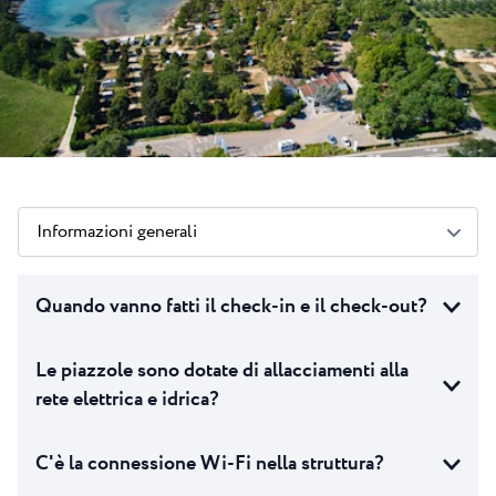
Novità
Camping Kanegra
Spiaggie
Contatto
Tutti i campeggi
Plava Laguna Sport
Soggiorno attivo
Gastronomia
Pepi Club
Informazioni generali
Esplora tutti
Quando vanno fatti il check-in e il check-out?
Le piazzole sono dotate di allacciamenti alla
rete elettrica e idrica?
C'è la connessione Wi-Fi nella struttura?