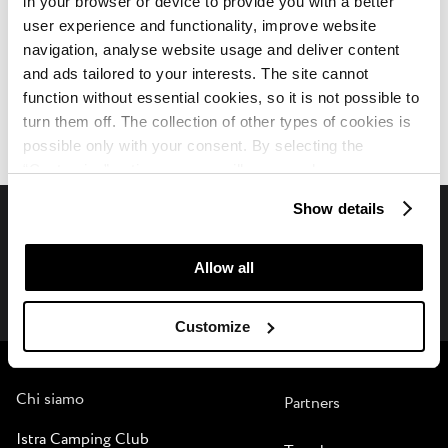
in your browser or device to provide you with a better
user experience and functionality, improve website
navigation, analyse website usage and deliver content
and ads tailored to your interests. The site cannot
Camping Finida
function without essential cookies, so it is not possible to
Recensioni
turn them off. The collection of other types of cookies is
possible only with your consent. By selecting the
“Customise” option, a menu will appear where you can
find out more details about data collection and decide for
Show details
which purposes we may process your data. You can
manage your “Details” selection in your browser at any
Connettiti con noi sui social media
time.
Allow all
Customize
Plava Laguna
B2B
Chi siamo
Partners
Istra Camping Club