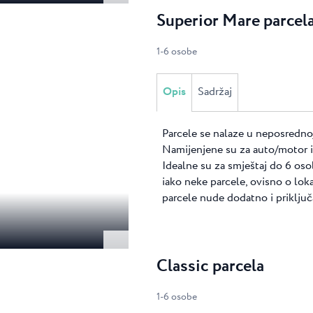
Superior Mare parcel
1
-
6
osobe
Opis
Sadržaj
Parcele se nalaze u neposrednoj
Namijenjene su za auto/motor i š
Idealne su za smještaj do 6 osob
iako neke parcele, ovisno o lok
parcele nude dodatno i priklju
Classic parcela
1
-
6
osobe