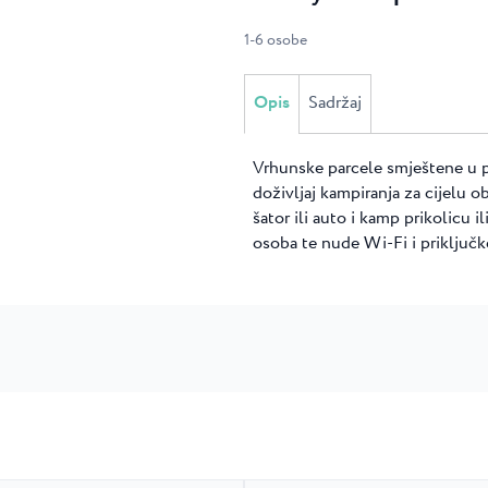
1
-
6
osobe
Opis
Sadržaj
Vrhunske parcele smještene u 
doživljaj kampiranja za cijelu o
šator ili auto i kamp prikolicu i
osoba te nude Wi-Fi i priključk