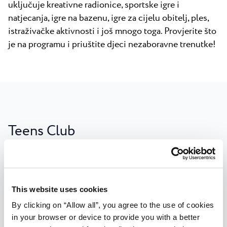
uključuje kreativne radionice, sportske igre i
natjecanja, igre na bazenu, igre za cijelu obitelj, ples,
istraživačke aktivnosti i još mnogo toga. Provjerite što
je na programu i priuštite djeci nezaboravne trenutke!
Teens Club
Mladi od 13 do 17 godina moći će se zabaviti u klubu
namijenjenom baš njima, s mnoštvom sportskih
aktivnosti i turnira. Neće nedostajati zabave ni u
This website uses cookies
druženju uz karaoke ili ples. Odlična je to prilika za
By clicking on “Allow all”, you agree to the use of cookies
upoznavanje vršnjaka iz drugih zemalja koje može
in your browser or device to provide you with a better
prerasti u trajna prijateljstva.