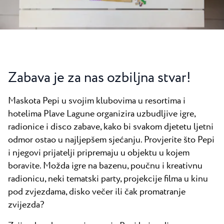
Novosti
Camping Kanegra
Plaže
Kontakt
Svi kampovi
Plava Laguna Sport
Aktivni odmor
Gastronomija
Zabava je za nas ozbiljna stvar!
Pepi Club
Maskota Pepi u svojim klubovima u resortima i
Istražite sve
hotelima Plave Lagune organizira uzbudljive igre,
radionice i disco zabave, kako bi svakom djetetu ljetni
odmor ostao u najljepšem sjećanju. Provjerite što Pepi
i njegovi prijatelji pripremaju u objektu u kojem
boravite. Možda igre na bazenu, poučnu i kreativnu
radionicu, neki tematski party, projekcije filma u kinu
pod zvjezdama, disko večer ili čak promatranje
zvijezda?