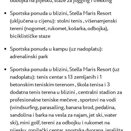
odbojka na pijesku, staze za jogging i trekking
Sportska ponuda u blizini, Stella Maris Resort
(uključena u cijenu): stolni tenis , višenamjenski
tereni (nogomet, rukomet, košarka, odbojka),
biciklističke staze
Sportska ponuda u kampu (uz nadoplatu):
adrenalinski park
Sportska ponuda u blizini, Stella Maris Resort (uz
nadoplatu): tenis centar s 13 zemljanih i 1
betonskim teniskim terenom , škola tenisa i 3
dodatna tenis terena u blizini , centralni stadion za
profesionalne teniske mečeve , sportovi na vodi
(windsurfing, parasailing, banana brod, pedalina,
sandolina i barka na vesla za najam, jet ski, water
ski), mini golf, tereni za odbojku i rukomet na
pijesku, ronilački centar, sportska dvorana, igrališta