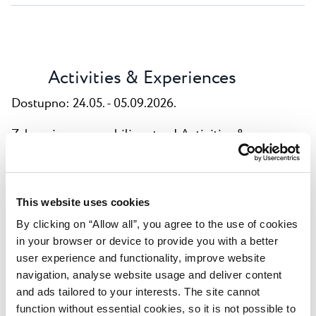
Activities & Experiences
Dostupno: 24.05. - 05.09.2026.
Zabava je za nas ozbiljna stvar! Activities &
Experience Team brine se da se provedete najbolje
ikad i doživite nova i nezaboravna iskustva koja ćete
prepričavati svima kad se vratite kući.
This website uses cookies
Programi za djecu
By clicking on “Allow all”, you agree to the use of cookies
in your browser or device to provide you with a better
Mini club za djecu od 4 do 12 godina, u jutarnjim i
user experience and functionality, improve website
popodnevnim satima - kreativne radionice i igre
navigation, analyse website usage and deliver content
and ads tailored to your interests. The site cannot
Dječji večernji programi
function without essential cookies, so it is not possible to