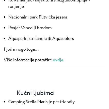
Rt Kamenjak - kajak tura s razgledom špilja +
ronjenje
Nacionalni park Plitvička jezera
Posjet Veneciji brodom
Aquapark Istralandia ili Aquacolors
I još mnogo toga...
Više informacija potražite
ovdje
.
Kućni ljubimci
Camping Stella Maris je pet friendly