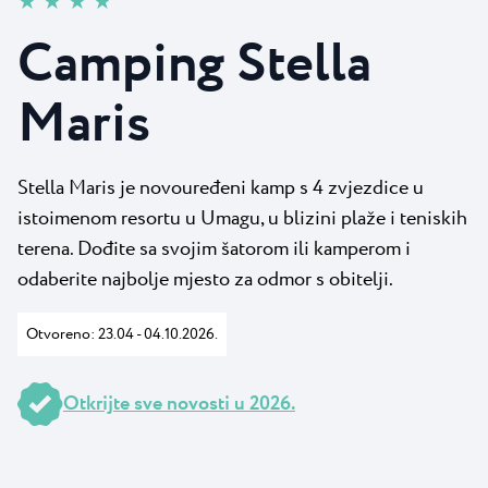
★ ★ ★ ★
Novosti
Camping Kanegra
Plaže
Camping Stella
Kontakt
Svi kampovi
Plava Laguna Sport
Maris
Aktivni odmor
Gastronomija
Pepi Club
Stella Maris je novouređeni kamp s 4 zvjezdice u
istoimenom resortu u Umagu, u blizini plaže i teniskih
Istražite sve
terena. Dođite sa svojim šatorom ili kamperom i
odaberite najbolje mjesto za odmor s obitelji.
Otvoreno: 23.04 - 04.10.2026.
Otkrijte sve novosti u 2026.