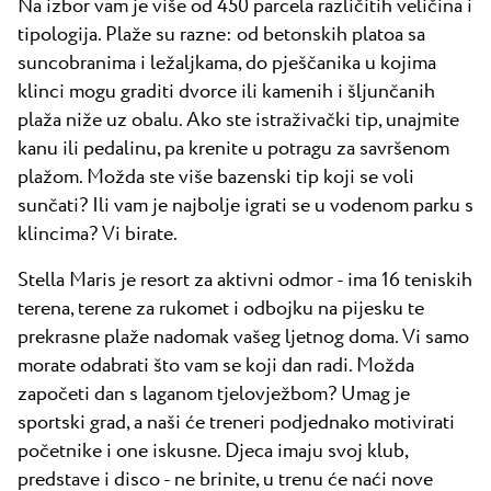
Na izbor vam je više od 450 parcela različitih veličina i
tipologija. Plaže su razne: od betonskih platoa sa
suncobranima i ležaljkama, do pješčanika u kojima
klinci mogu graditi dvorce ili kamenih i šljunčanih
plaža niže uz obalu. Ako ste istraživački tip, unajmite
kanu ili pedalinu, pa krenite u potragu za savršenom
plažom. Možda ste više bazenski tip koji se voli
sunčati? Ili vam je najbolje igrati se u vodenom parku s
klincima? Vi birate.
Stella Maris je resort za aktivni odmor - ima 16 teniskih
terena, terene za rukomet i odbojku na pijesku te
prekrasne plaže nadomak vašeg ljetnog doma. Vi samo
morate odabrati što vam se koji dan radi. Možda
započeti dan s laganom tjelovježbom? Umag je
sportski grad, a naši će treneri podjednako motivirati
početnike i one iskusne. Djeca imaju svoj klub,
predstave i disco - ne brinite, u trenu će naći nove