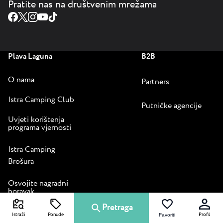
Pratite nas na društvenim mrežama
Plava Laguna
B2B
O nama
Partners
Istra Camping Club
Putničke agencije
Uvjeti korištenja
programa vjernosti
Istra Camping
Brošura
Osvojite nagradni
boravak
Pretraga
Vodič za ugodan
Istraži
Ponude
Profil
Favoriti
boravak