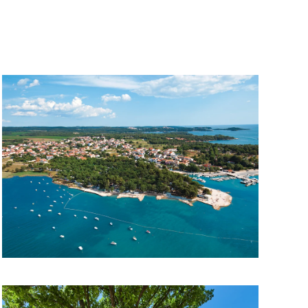
igrada i
...
tički kamp