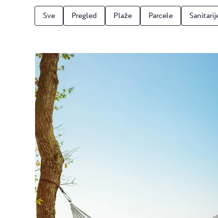
Camping Puntica
Sve
Pregled
Plaže
Parcele
Sanitarij
Pepi Club
Camping Puntica je k
zvjezdice u blizini Po
Istražite sve