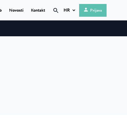
HR
b
Novosti
Kontakt
Prijava
Pretraži
Hrvatski
English
 ★ ★
Deutsch
, smjestio
Italiano
..
Nederlands
Slovenščina
kamp
sortu...
 ★ ★
p s 4
ženju...