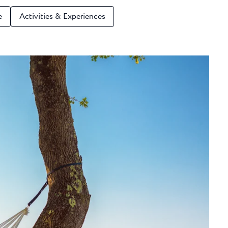
Camping Finida
e
Activities & Experiences
amp s 3
Na pola puta između Nov
reča...
Umaga nalazi se Camping 
Camping Kanegra
Kanegra je jedini naturis
na umaškom području...