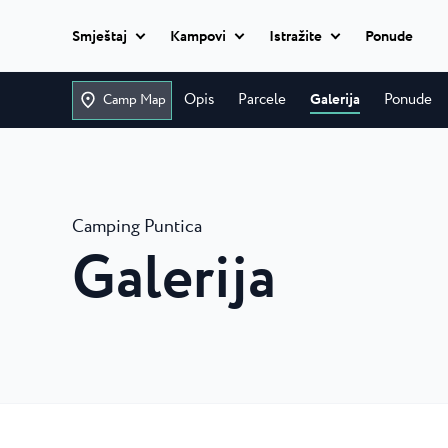
Smještaj
Kampovi
Istražite
Ponude
Dodaj datume
Classic camping
Opis
Parcele
Galerija
Ponude
Camp Map
Istria Experience
Classic camping
Camping Ulika
Classic camping Poreč
Destinacije
Ulika je prekrasan obi
Mobile homes
naturistički kamp u bl
Camping Bijela Uvala
Camping Puntica
Camping Zelena Laguna
Eventi
Galerija
Camping Bijela Uv
Glamping
Plaže
U kampu s 4 zvjezdic
Naturist
uživat će sve generaci
Classic camping Umag
Plava Laguna Sport
Camping Zelena L
Sav smještaj
Camping Park Umag
Aktivni odmor
Camping Zelena Lagu
Camping Stella Maris
opremljen kamp 4 zvj
Camping Savudrija
Gastronomija