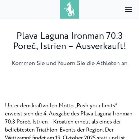
Plava Laguna Ironman 70.3
Poreč, Istrien – Ausverkauft!
Home
Anmelden
Unterkunft
Kommen Sie und feuern Sie die Athleten an
DE
Hrvatski
Nach Typ
Nach Reiseziel
Campingplätze
English
Classic camping
Poreč
Campingplätze Poreč
Campingplätze Umag
Deutsch
Erkunden
Mobile homes
Umag
Camping Ulika
Camping Park Umag
Italiano
Unter dem kraftvollen Motto „Push your limits“
Glamping
Erkunden
Angebote
Alle Unterkünfte
Camping Bijela Uvala
Camping Stella Maris
erweist sich die 4. Ausgabe des Plava Laguna Ironman
Istria Experience
Nederlands
Naturist
Camping Zelena Laguna
Camping Savudrija
70.3 Poreč, Istrien – Kroatien erneut als eines der
Istra Camping Club
Reiseziele
Slovenščina
beliebtesten Triathlon-Events der Region. Der
Camping Puntica
Camping Finida
Veranstaltungen
Wettkampf findet am 19. Oktober 2025 statt und ist