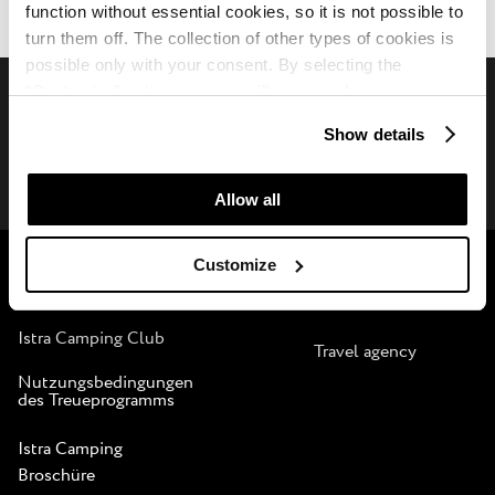
function without essential cookies, so it is not possible to
turn them off. The collection of other types of cookies is
possible only with your consent. By selecting the
“Customise” option, a menu will appear where you can
find out more details about data collection and decide for
Folgen Sie uns auf Social Media
Show details
which purposes we may process your data. You can
manage your “Details” selection in your browser at any
time.
Allow all
Plava Laguna
B2B
Customize
Über uns
Partners
Istra Camping Club
Travel agency
Nutzungsbedingungen
des Treueprogramms
Istra Camping
Broschüre