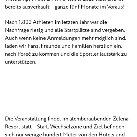
Neu
Camping Kanegra
bereits ausverkauft – ganze fünf Monate im Voraus!
Strände
Kontakt
Alle Campingplätze
Plava Laguna Sport
Nach 1.800 Athleten im letzten Jahr war die
Nachfrage riesig und alle Startplätze sind vergeben.
Aktivurlaub
Auch wenn keine Anmeldungen mehr möglich sind,
Gastronomie
laden wir Fans, Freunde und Familien herzlich ein,
Pepi Club
nach Poreč zu kommen und die Sportler lautstark zu
unterstützen.
Alles Erkunden
Die Veranstaltung findet im atemberaubenden Zelena
Resort statt – Start, Wechselzone und Ziel befinden
sich nur wenige hundert Meter von den Hotels und