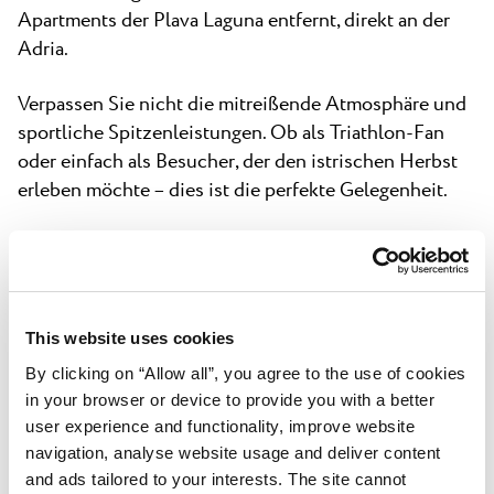
Apartments der Plava Laguna entfernt, direkt an der
Adria.
Verpassen Sie nicht die mitreißende Atmosphäre und
sportliche Spitzenleistungen. Ob als Triathlon-Fan
oder einfach als Besucher, der den istrischen Herbst
erleben möchte – dies ist die perfekte Gelegenheit.
Mehr Infos und das komplette Rennprogramm:
https://www.ironman.com/im703-croatia
.
Machen wir dieses Event gemeinsam unvergesslich –
This website uses cookies
wir sehen uns in Poreč!
By clicking on “Allow all”, you agree to the use of cookies
in your browser or device to provide you with a better
user experience and functionality, improve website
Zurück zu allen
navigation, analyse website usage and deliver content
Neuigkeiten
and ads tailored to your interests. The site cannot