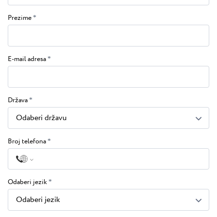
Novosti
Camping Kanegra
Plaže
Prezime
*
Kontakt
Svi kampovi
Plava Laguna Sport
Aktivni odmor
E-mail adresa
*
Gastronomija
Pepi Club
Država
*
Istražite sve
Odaberi državu
Broj telefona
*
Odaberi jezik
*
Odaberi jezik