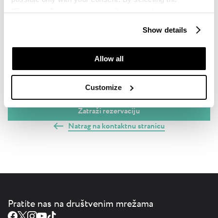
“Customise” option, a menu will appear where you can
find out more details about data collection and decide for
Show details
which purposes we may process your data. You can
manage your “Details” selection in your browser at any
time.
Allow all
Osobni podaci obrađuju se u skladu s Politikom privatnosti,
koju možete pročitati
ovdje.
Customize
Natrag na kontaktnu stranicu
Pratite nas na društvenim mrežama