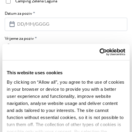
Camping Zelena Laguna
Datum za poziv
*
Vrijeme za poziv
*
8h - 13h
13h - 16h
Obiteljski status
*
This website uses cookies
Par
By clicking on “Allow all”, you agree to the use of cookies
Par s djecom
in your browser or device to provide you with a better
Samac
user experience and functionality, improve website
Ostalo
navigation, analyse website usage and deliver content
Poruka
and ads tailored to your interests. The site cannot
function without essential cookies, so it is not possible to
turn them off. The collection of other types of cookies is
possible only with your consent. By selecting the